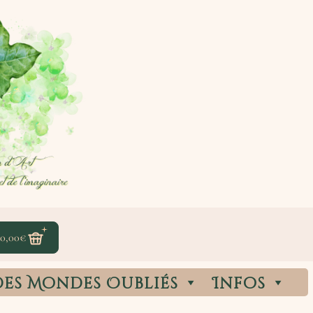
0,00
€
des Mondes Oubliés
Infos