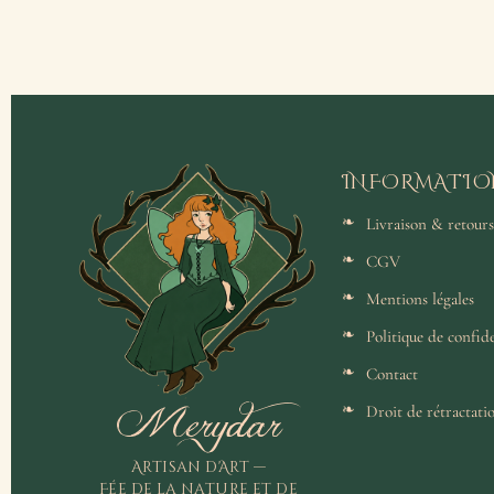
INFORMATIO
Livraison & retours
CGV
Mentions légales
Politique de confide
Contact
Merydar
Droit de rétractati
Artisan d'Art —
Fée de la nature et de