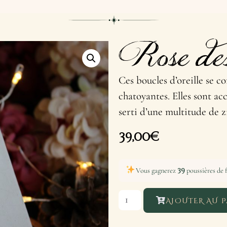
Rose de
Ces boucles d’oreille se c
chatoyantes. Elles sont a
serti d’une multitude de z
39,00
€
39
Vous gagnerez
poussières de f
AJOUTER AU P