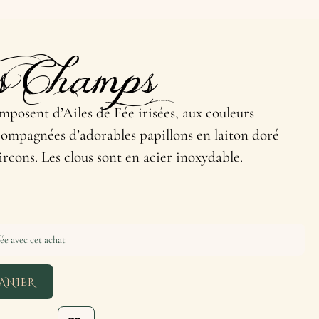
s Champs
omposent d’Ailes de Fée irisées, aux couleurs
ccompagnées d’adorables papillons en laiton doré
ircons. Les clous sont en acier inoxydable.
ée avec cet achat
ANIER