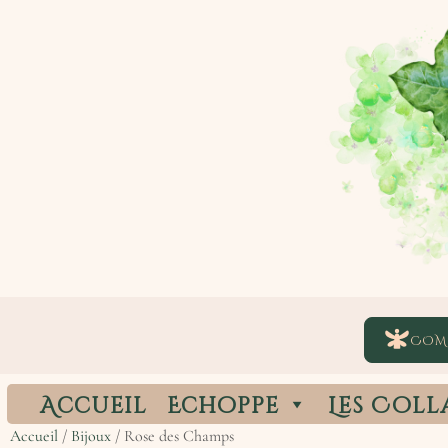
COM
Accueil
Echoppe
Les Coll
Accueil
/
Bijoux
/ Rose des Champs