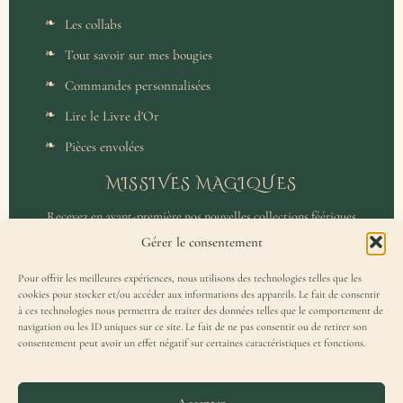
Les collabs
Tout savoir sur mes bougies
Commandes personnalisées
Lire le Livre d'Or
Pièces envolées
MISSIVES MAGIQUES
Recevez en avant-première nos nouvelles collections féériques
et un accès privilégié aux coulisses de l'atelier.
Gérer le consentement
Pour offrir les meilleures expériences, nous utilisons des technologies telles que les
cookies pour stocker et/ou accéder aux informations des appareils. Le fait de consentir
à ces technologies nous permettra de traiter des données telles que le comportement de
navigation ou les ID uniques sur ce site. Le fait de ne pas consentir ou de retirer son
consentement peut avoir un effet négatif sur certaines caractéristiques et fonctions.
J'accepte de recevoir la Missive Magique et j'ai lu la
politique de
confidentialité
.
Accepter