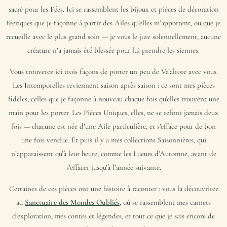
sacré pour les Fées. Ici se rassemblent les bijoux et pièces de décoration
féeriques que je façonne à partir des Ailes qu’elles m’apportent, ou que je
recueille avec le plus grand soin — je vous le jure solennellement, aucune
créature n’a jamais été blessée pour lui prendre les siennes.
Vous trouverez ici trois façons de porter un peu de Va’alrore avec vous.
Les Intemporelles reviennent saison après saison : ce sont mes pièces
fidèles, celles que je façonne à nouveau chaque fois qu’elles trouvent une
main pour les porter. Les Pièces Uniques, elles, ne se refont jamais deux
fois — chacune est née d’une Aile particulière, et s’efface pour de bon
une fois vendue. Et puis il y a mes collections Saisonnières, qui
n’apparaissent qu’à leur heure, comme les Lueurs d’Automne, avant de
s’effacer jusqu’à l’année suivante.
Certaines de ces pièces ont une histoire à raconter : vous la découvrirez
au
Sanctuaire des Mondes Oubliés
, où se rassemblent mes carnets
d’exploration, mes contes et légendes, et tout ce que je sais encore de