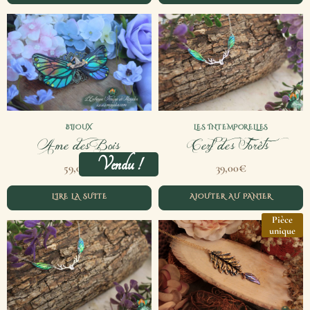
BIJOUX
LES INTEMPORELLES
Ame des Bois
Cerf des Forêts
Vendu !
€
€
59,00
39,00
LIRE LA SUITE
AJOUTER AU PANIER
Pièce
unique