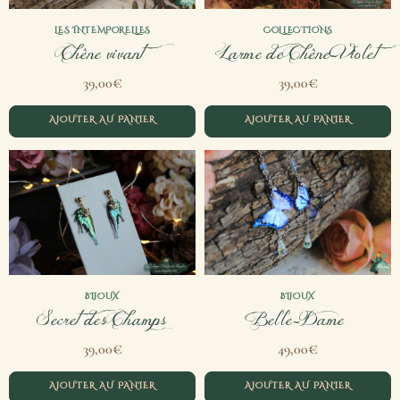
LES INTEMPORELLES
COLLECTIONS
Chêne vivant
Larme de Chêne-Violet
€
€
39,00
39,00
AJOUTER AU PANIER
AJOUTER AU PANIER
BIJOUX
BIJOUX
Secret des Champs
Belle-Dame
€
€
39,00
49,00
AJOUTER AU PANIER
AJOUTER AU PANIER