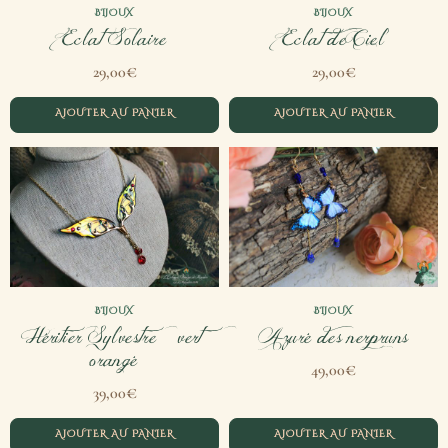
BIJOUX
BIJOUX
Eclat Solaire
Eclat de Ciel
€
€
29,00
29,00
AJOUTER AU PANIER
AJOUTER AU PANIER
BIJOUX
BIJOUX
Héritier Sylvestre – vert
Azuré des nerpruns
orangé
€
49,00
€
39,00
AJOUTER AU PANIER
AJOUTER AU PANIER