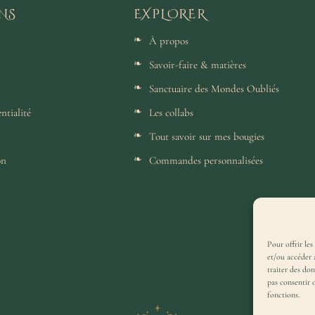
NS
EXPLORER
À propos
Savoir-faire & matières
Sanctuaire des Mondes Oubliés
ntialité
Les collabs
Tout savoir sur mes bougies
on
Commandes personnalisées
Pour offrir les
et/ou accéder 
traiter des do
pas consentir 
fonctions.