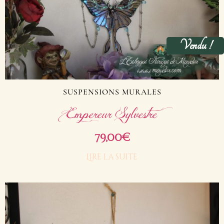
Vendu !
SUSPENSIONS MURALES
Empereur Sylvestre
79,00
€
Lire la suite