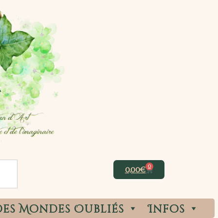
0
0,00
€
des Mondes Oubliés
Infos