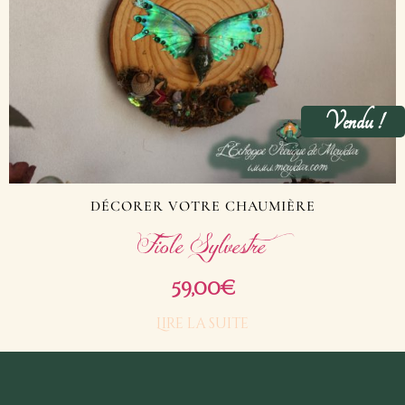
Vendu !
DÉCORER VOTRE CHAUMIÈRE
Fiole Sylvestre
59,00
€
Lire la suite