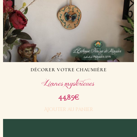
DÉCORER VOTRE CHAUMIÈRE
Lianes mystérieues
44,85
€
Ajouter au panier