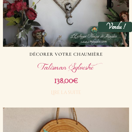
Vendu !
DÉCORER VOTRE CHAUMIÈRE
Talisman Sylvestre
138,00
€
Lire la suite