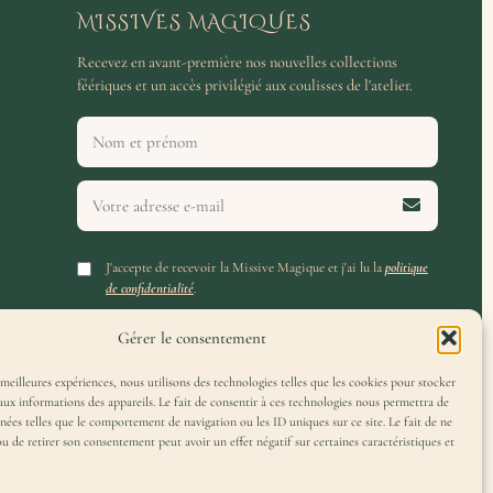
MISSIVES MAGIQUES
Recevez en avant-première nos nouvelles collections
féériques et un accès privilégié aux coulisses de l'atelier.
J'accepte de recevoir la Missive Magique et j'ai lu la
politique
de confidentialité
.
Gérer le consentement
 meilleures expériences, nous utilisons des technologies telles que les cookies pour stocker
aux informations des appareils. Le fait de consentir à ces technologies nous permettra de
nnées telles que le comportement de navigation ou les ID uniques sur ce site. Le fait de ne
ou de retirer son consentement peut avoir un effet négatif sur certaines caractéristiques et