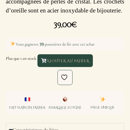
accompagnées de perles de cristal. Les crochets
d’oreille sont en acier inoxydable de bijouterie.
39,00
€
39
Vous gagnerez
poussières de fée avec cet achat
Plus que 1 en stock
AJOUTER AU PANIER
FAIT MAIN EN FRANCE
EMBALLAGE SOIGNÉ
PIÈCE UNIQUE
Caractéristiques du bijou