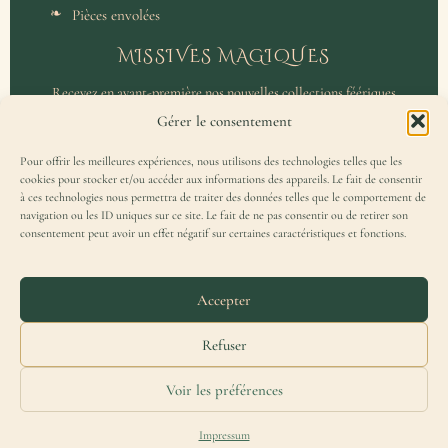
Pièces envolées
MISSIVES MAGIQUES
Recevez en avant-première nos nouvelles collections féériques
et un accès privilégié aux coulisses de l'atelier.
Gérer le consentement
Pour offrir les meilleures expériences, nous utilisons des technologies telles que les
cookies pour stocker et/ou accéder aux informations des appareils. Le fait de consentir
à ces technologies nous permettra de traiter des données telles que le comportement de
navigation ou les ID uniques sur ce site. Le fait de ne pas consentir ou de retirer son
consentement peut avoir un effet négatif sur certaines caractéristiques et fonctions.
J'accepte de recevoir la Missive Magique et j'ai lu la
politique de
confidentialité
.
Accepter
Refuser
Voir les préférences
Merydar® est une marque française déposée à l'INPI — Tous droits réservés.
Impressum