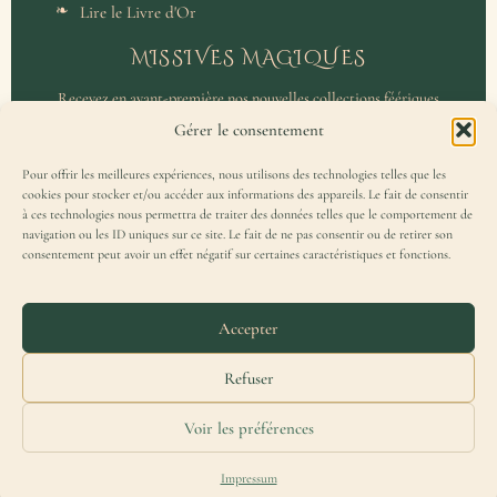
Lire le Livre d'Or
MISSIVES MAGIQUES
Recevez en avant-première nos nouvelles collections féériques
et un accès privilégié aux coulisses de l'atelier.
Gérer le consentement
Pour offrir les meilleures expériences, nous utilisons des technologies telles que les
cookies pour stocker et/ou accéder aux informations des appareils. Le fait de consentir
à ces technologies nous permettra de traiter des données telles que le comportement de
navigation ou les ID uniques sur ce site. Le fait de ne pas consentir ou de retirer son
consentement peut avoir un effet négatif sur certaines caractéristiques et fonctions.
J'accepte de recevoir la Missive Magique et j'ai lu la
politique de
confidentialité
.
Accepter
Refuser
Voir les préférences
Merydar® est une marque française déposée à l'INPI — Tous droits réservés.
Impressum