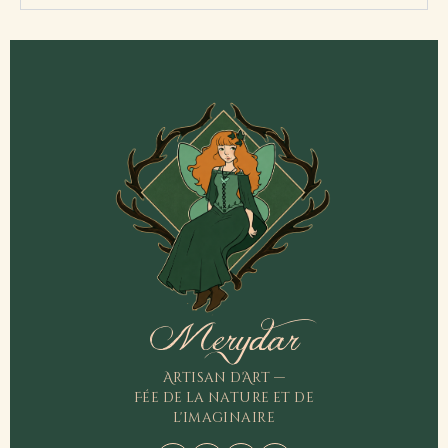
Merydar
Artisan d'Art —
Fée de la nature et de
l'imaginaire