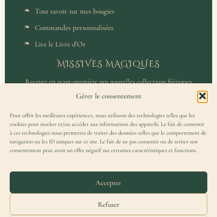
Tout savoir sur mes bougies
Commandes personnalisées
Lire le Livre d'Or
MISSIVES MAGIQUES
Recevez en avant-première nos nouvelles collections féériques
et un accès privilégié aux coulisses de l'atelier.
Gérer le consentement
Pour offrir les meilleures expériences, nous utilisons des technologies telles que les
cookies pour stocker et/ou accéder aux informations des appareils. Le fait de consentir
à ces technologies nous permettra de traiter des données telles que le comportement de
navigation ou les ID uniques sur ce site. Le fait de ne pas consentir ou de retirer son
consentement peut avoir un effet négatif sur certaines caractéristiques et fonctions.
J'accepte de recevoir la Missive Magique et j'ai lu la
politique de
confidentialité
.
Accepter
Refuser