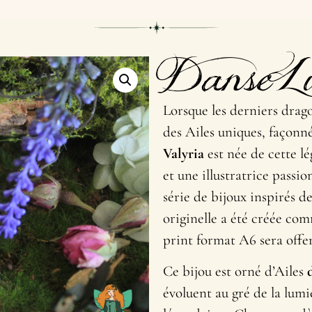
DanseL
Lorsque les derniers drag
des Ailes uniques, façonnée
Valyria
est née de cette l
et une illustratrice passi
série de bijoux inspirés de
originelle a été créée com
print format A6 sera offer
Ce bijou est orné d’Ailes
d
évoluent au gré de la lumi