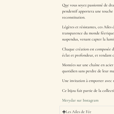
Que vous soyez passionné de drag
pendentif apportera une touche 
reconstitution.
Légères et résistantes, ces Ailes 
transparence du monde féerique.
suspendus, venant capter la lu
Chaque création est composée de
éclat et profondeur, et rendant
Montées sur une chaîne en acier i
quotidien sans perdre de leur ma
Une invitation à emporter avec 
Ce bijou fait partie de la collec
Merydar sur Instagram
Les Ailes de Fée