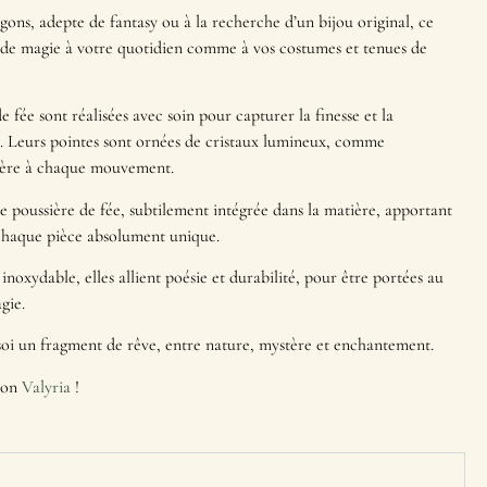
ons, adepte de fantasy ou à la recherche d’un bijou original, ce
de magie à votre quotidien comme à vos costumes et tenues de
de fée sont réalisées avec soin pour capturer la finesse et la
 Leurs pointes sont ornées de cristaux lumineux, comme
mière à chaque mouvement.
 poussière de fée, subtilement intégrée dans la matière, apportant
 chaque pièce absolument unique.
noxydable, elles allient poésie et durabilité, pour être portées au
gie.
soi un fragment de rêve, entre nature, mystère et enchantement.
tion
Valyria
!