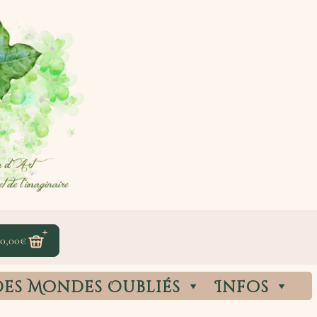
0,00
€
des Mondes Oubliés
Infos