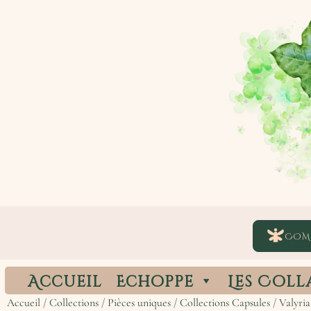
COM
Accueil
Echoppe
Les Coll
Accueil
/
Collections
/
Pièces uniques
/
Collections Capsules
/
Valyria