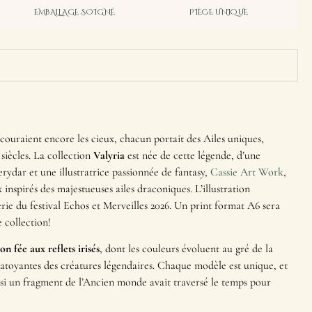
EMBALLAGE SOIGNÉ
PIÈCE UNIQUE
couraient encore les cieux, chacun portait des Ailes uniques,
 siècles. La collection
Valyria
est née de cette légende, d’une
rydar et une illustratrice passionnée de fantasy,
Cassie Art Work
,
 inspirés des majestueuses ailes draconiques. L’illustration
rie du festival Echos et Merveilles 2026. Un print format A6 sera
 collection!
n fée aux reflets irisés
, dont les couleurs évoluent au gré de la
chatoyantes des créatures légendaires. Chaque modèle est unique, et
i un fragment de l’Ancien monde avait traversé le temps pour