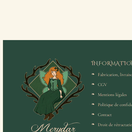
INFORMATIO
Fabrication, livrai
CGV
Mentions légales
Politique de confide
Contact
Merydar
Droit de rétractati