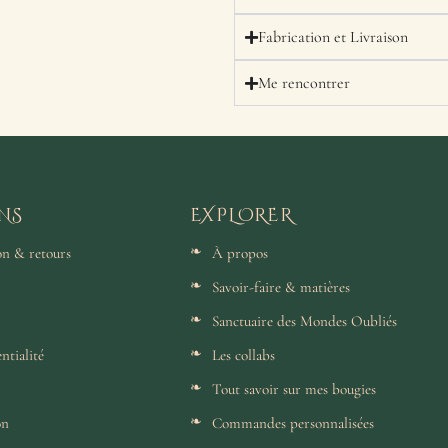
Fabrication et Livraison
Me rencontrer
NS
EXPLORER
son & retours
À propos
Savoir-faire & matières
Sanctuaire des Mondes Oubliés
ntialité
Les collabs
Tout savoir sur mes bougies
on
Commandes personnalisées