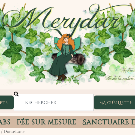
PTE
abs
Fée sur mesure
Sanctuaire 
/ DanseLune