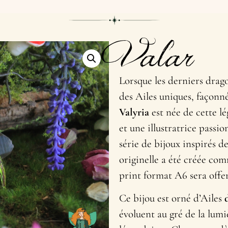
Valar
Lorsque les derniers drag
des Ailes uniques, façonnée
Valyria
est née de cette l
et une illustratrice passi
série de bijoux inspirés de
originelle a été créée com
print format A6 sera offer
Ce bijou est orné d’Ailes
d
évoluent au gré de la lumi