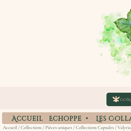
COM
Accueil
Echoppe
Les Coll
Accueil
/
Collections
/
Pièces uniques
/
Collections Capsules
/
Valyria