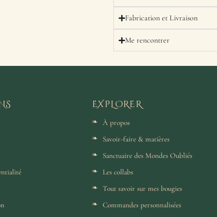
Fabrication et Livraison
Me rencontrer
NS
EXPLORER
À propos
Savoir-faire & matières
Sanctuaire des Mondes Oubliés
ntialité
Les collabs
Tout savoir sur mes bougies
on
Commandes personnalisées