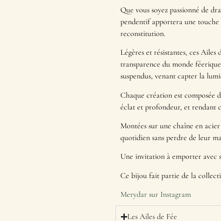
Que vous soyez passionné de drag
pendentif apportera une touche 
reconstitution.
Légères et résistantes, ces Ailes 
transparence du monde féerique.
suspendus, venant capter la lu
Chaque création est composée de
éclat et profondeur, et rendant
Montées sur une chaîne en acier i
quotidien sans perdre de leur ma
Une invitation à emporter avec 
Ce bijou fait partie de la collec
Merydar sur Instagram
Les Ailes de Fée