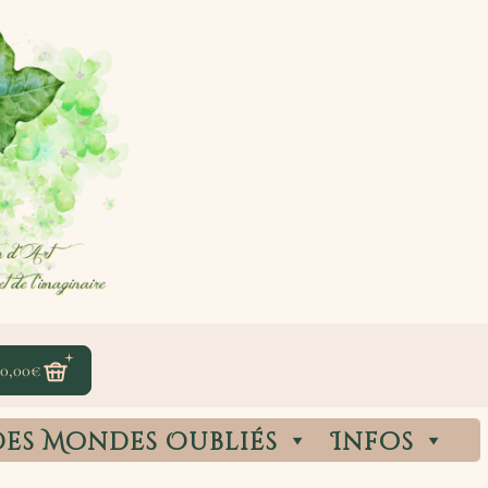
0,00
€
des Mondes Oubliés
Infos