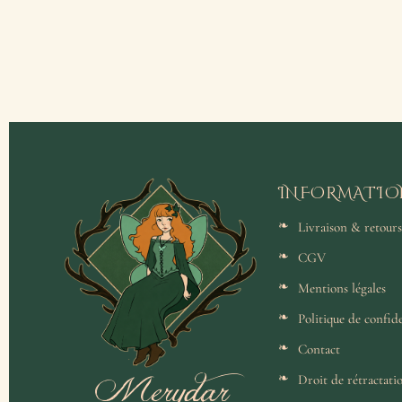
INFORMATIO
Livraison & retours
CGV
Mentions légales
Politique de confide
Contact
Merydar
Droit de rétractati