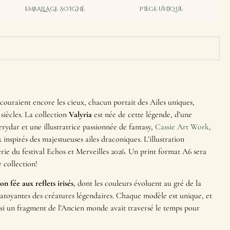
EMBALLAGE SOIGNÉ
PIÈCE UNIQUE
couraient encore les cieux, chacun portait des Ailes uniques,
 siècles. La collection
Valyria
est née de cette légende, d’une
rydar et une illustratrice passionnée de fantasy,
Cassie Art Work
,
 inspirés des majestueuses ailes draconiques. L’illustration
rie du festival Echos et Merveilles 2026. Un print format A6 sera
 collection!
n fée aux reflets irisés
, dont les couleurs évoluent au gré de la
chatoyantes des créatures légendaires. Chaque modèle est unique, et
i un fragment de l’Ancien monde avait traversé le temps pour