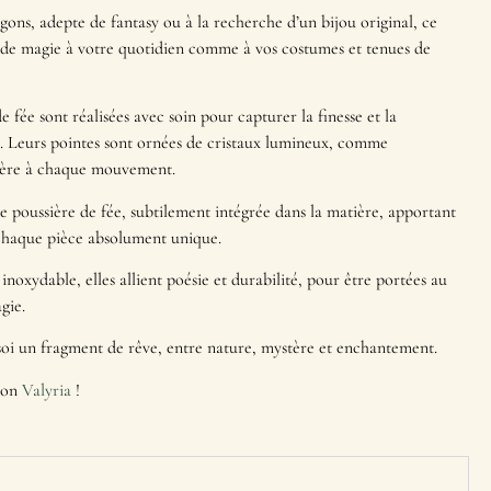
ons, adepte de fantasy ou à la recherche d’un bijou original, ce
de magie à votre quotidien comme à vos costumes et tenues de
de fée sont réalisées avec soin pour capturer la finesse et la
 Leurs pointes sont ornées de cristaux lumineux, comme
mière à chaque mouvement.
 poussière de fée, subtilement intégrée dans la matière, apportant
 chaque pièce absolument unique.
noxydable, elles allient poésie et durabilité, pour être portées au
gie.
soi un fragment de rêve, entre nature, mystère et enchantement.
tion
Valyria
!