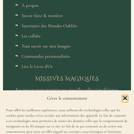
À propos
Savoir-faire & matières
Sanctuaire des Mondes Oubliés
Les collabs
Tout savoir sur mes bougies
Commandes personnalisées
Lire le Livre d'Or
MISSIVES MAGIQUES
Recevez en avant-première nos nouvelles collections féériques
et un accès privilégié aux coulisses de l'atelier.
Gérer le consentement
Pour offrir les meilleures expériences, nous utilisons des technologies telles que les
cookies pour stocker et/ou accéder aux informations des appareils. Le fait de consentir
à ces technologies nous permettra de traiter des données telles que le comportement de
navigation ou les ID uniques sur ce site. Le fait de ne pas consentir ou de retirer son
consentement peut avoir un effet négatif sur certaines caractéristiques et fonctions.