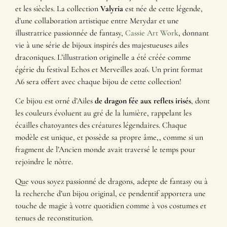
et les siècles. La collection
Valyria
est née de cette légende,
d’une collaboration artistique entre Merydar et une
illustratrice passionnée de fantasy,
Cassie Art Work
, donnant
vie à une série de bijoux inspirés des majestueuses ailes
draconiques. L’illustration originelle a été créée comme
égérie du festival Echos et Merveilles 2026. Un print format
A6 sera offert avec chaque bijou de cette collection!
Ce bijou est orné d’Ailes
de dragon fée aux reflets irisés
, dont
les couleurs évoluent au gré de la lumière, rappelant les
écailles chatoyantes des créatures légendaires. Chaque
modèle est unique, et possède sa propre âme,, comme si un
fragment de l’Ancien monde avait traversé le temps pour
rejoindre le nôtre.
Que vous soyez passionné de dragons, adepte de fantasy ou à
la recherche d’un bijou original, ce pendentif apportera une
touche de magie à votre quotidien comme à vos costumes et
tenues de reconstitution.