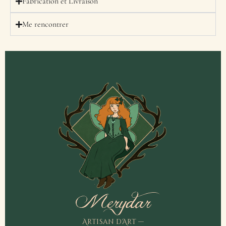
Fabrication et Livraison
Me rencontrer
Merydar
Artisan d'Art —