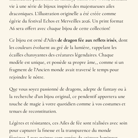
vie à une série de bijoux inspirés des majestueuses ailes
draconiques. L’illustration originelle a été créée comme
égérie du festival Echos et Merveilles 2026. Un print format
A6 sera offert avec chaque bijou de cette collection!
Ce bijou est orné d’Ailes
de dragon fée aux reflets irisés
, dont
les couleurs évoluent au gré de la lumière, rappelant les
écailles chatoyantes des créatures légendaires. Chaque
modèle est unique, et possède sa propre âme,, comme si un
fragment de l’Ancien monde avait traversé le temps pour
rejoindre le nôtre.
Que vous soyez passionné de dragons, adepte de fantasy ou à
la recherche d’un bijou original, ce pendentif apportera une
touche de magie à votre quotidien comme à vos costumes et
tenues de reconstitution.
Légères et résistantes, ces Ailes de fée sont réalisées avec soin
pour capturer la finesse et la transparence du monde
féerique. Leurs pointes sont ornées de cristaux lumineux,