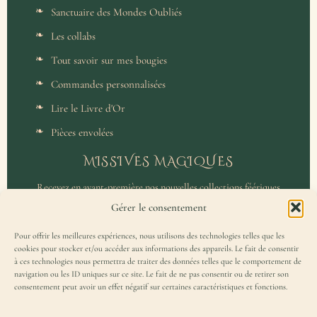
Sanctuaire des Mondes Oubliés
Les collabs
Tout savoir sur mes bougies
Commandes personnalisées
Lire le Livre d'Or
Pièces envolées
MISSIVES MAGIQUES
Recevez en avant-première nos nouvelles collections féériques
et un accès privilégié aux coulisses de l'atelier.
Gérer le consentement
Pour offrir les meilleures expériences, nous utilisons des technologies telles que les
cookies pour stocker et/ou accéder aux informations des appareils. Le fait de consentir
à ces technologies nous permettra de traiter des données telles que le comportement de
navigation ou les ID uniques sur ce site. Le fait de ne pas consentir ou de retirer son
consentement peut avoir un effet négatif sur certaines caractéristiques et fonctions.