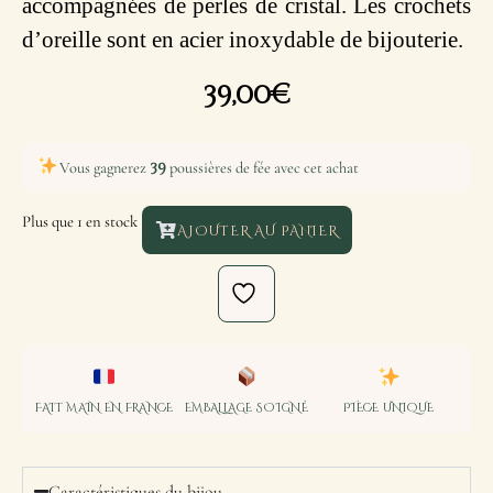
accompagnées de perles de cristal. Les crochets
d’oreille sont en acier inoxydable de bijouterie.
39,00
€
39
Vous gagnerez
poussières de fée avec cet achat
Plus que 1 en stock
AJOUTER AU PANIER
FAIT MAIN EN FRANCE
EMBALLAGE SOIGNÉ
PIÈCE UNIQUE
Caractéristiques du bijou