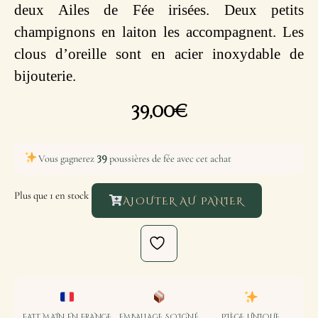
deux Ailes de Fée irisées. Deux petits
champignons en laiton les accompagnent. Les
clous d’oreille sont en acier inoxydable de
bijouterie.
39,00
€
39
Vous gagnerez
poussières de fée avec cet achat
Plus que 1 en stock
AJOUTER AU PANIER
FAIT MAIN EN FRANCE
EMBALLAGE SOIGNÉ
PIÈCE UNIQUE