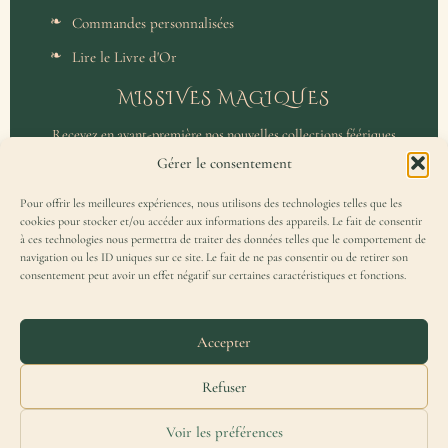
Commandes personnalisées
Lire le Livre d'Or
MISSIVES MAGIQUES
Recevez en avant-première nos nouvelles collections féériques
et un accès privilégié aux coulisses de l'atelier.
Gérer le consentement
Pour offrir les meilleures expériences, nous utilisons des technologies telles que les
cookies pour stocker et/ou accéder aux informations des appareils. Le fait de consentir
à ces technologies nous permettra de traiter des données telles que le comportement de
navigation ou les ID uniques sur ce site. Le fait de ne pas consentir ou de retirer son
consentement peut avoir un effet négatif sur certaines caractéristiques et fonctions.
J'accepte de recevoir la Missive Magique et j'ai lu la
politique de
confidentialité
.
Accepter
Refuser
Voir les préférences