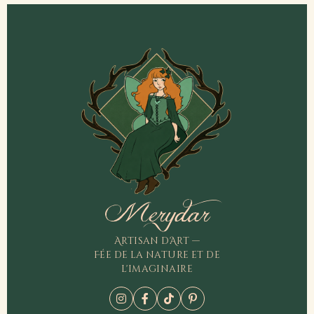
Merydar
Artisan d'Art —
Fée de la nature et de
l'imaginaire