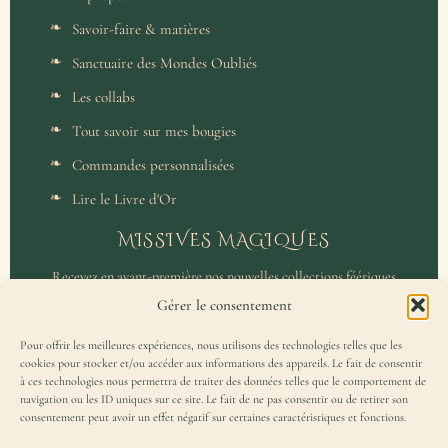
Savoir-faire & matières
Sanctuaire des Mondes Oubliés
Les collabs
Tout savoir sur mes bougies
Commandes personnalisées
Lire le Livre d'Or
MISSIVES MAGIQUES
Recevez en avant-première nos nouvelles collections féériques
et un accès privilégié aux coulisses de l'atelier.
Gérer le consentement
Pour offrir les meilleures expériences, nous utilisons des technologies telles que les
cookies pour stocker et/ou accéder aux informations des appareils. Le fait de consentir
à ces technologies nous permettra de traiter des données telles que le comportement de
navigation ou les ID uniques sur ce site. Le fait de ne pas consentir ou de retirer son
consentement peut avoir un effet négatif sur certaines caractéristiques et fonctions.