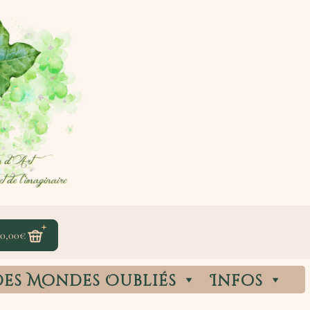
0,00
€
des Mondes Oubliés
Infos