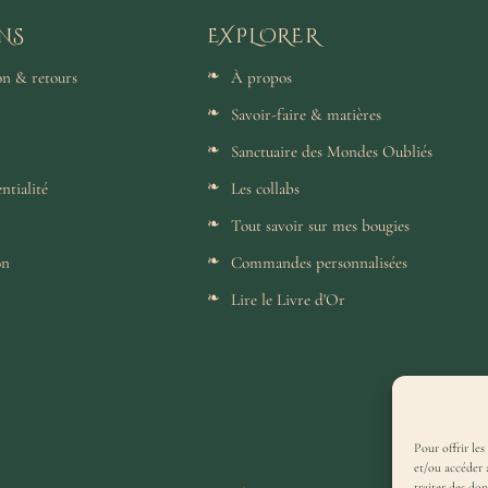
NS
EXPLORER
son & retours
À propos
Savoir-faire & matières
Sanctuaire des Mondes Oubliés
ntialité
Les collabs
Tout savoir sur mes bougies
on
Commandes personnalisées
Lire le Livre d'Or
Pour offrir les
et/ou accéder 
traiter des do