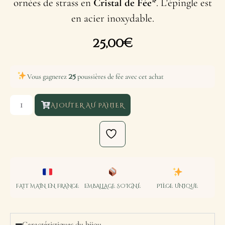
ornées de strass en
Cristal de Fée*
. L’épingle est
en acier inoxydable.
25,00
€
25
Vous gagnerez
poussières de fée avec cet achat
AJOUTER AU PANIER
FAIT MAIN EN FRANCE
EMBALLAGE SOIGNÉ
PIÈCE UNIQUE
Caractéristiques du bijou