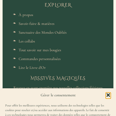
EXPLORER
À propos
Savoir-faire & matières
Sanctuaire des Mondes Oubliés
Les collabs
Tout savoir sur mes bougies
Commandes personnalisées
Lire le Livre d'Or
MISSIVES MAGIQUES
Recevez en avant-première nos nouvelles collections féériques
et un accès privilégié aux coulisses de l'atelier.
Gérer le consentement
Pour offrir les meilleures expériences, nous utilisons des technologies telles que les
cookies pour stocker et/ou accéder aux informations des appareils. Le fait de consentir
à ces technologies nous permettra de traiter des données telles que le comportement de