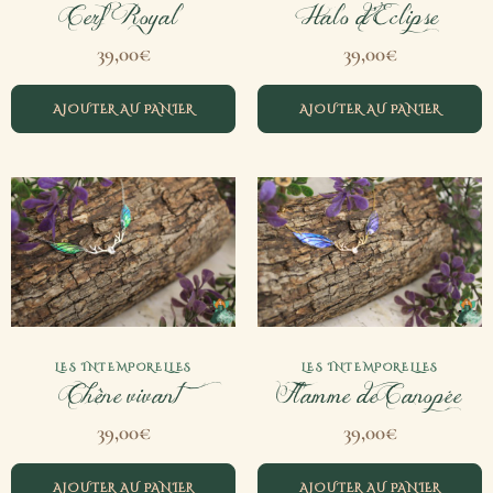
Cerf Royal
Halo d’Eclipse
39,00
€
39,00
€
AJOUTER AU PANIER
AJOUTER AU PANIER
LES INTEMPORELLES
LES INTEMPORELLES
Chêne vivant
Flamme de Canopée
39,00
€
39,00
€
AJOUTER AU PANIER
AJOUTER AU PANIER