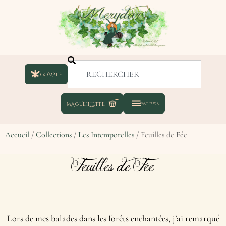
COMPTE
Accueil
/
Collections
/
Les Intemporelles
/ Feuilles de Fée
Feuilles de Fée
Lors de mes balades dans les forêts enchantées, j’ai remarqué