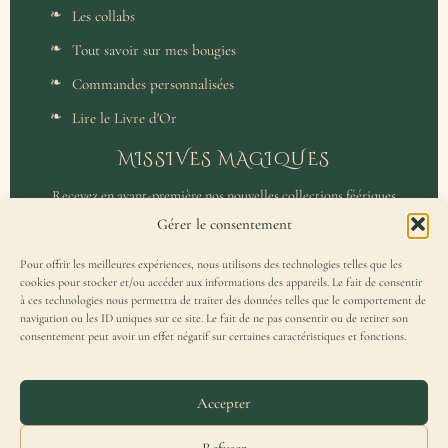
Les collabs
Tout savoir sur mes bougies
Commandes personnalisées
Lire le Livre d'Or
MISSIVES MAGIQUES
Recevez en avant-première nos nouvelles collections féériques
et un accès privilégié aux coulisses de l'atelier.
Gérer le consentement
Pour offrir les meilleures expériences, nous utilisons des technologies telles que les
cookies pour stocker et/ou accéder aux informations des appareils. Le fait de consentir
à ces technologies nous permettra de traiter des données telles que le comportement de
navigation ou les ID uniques sur ce site. Le fait de ne pas consentir ou de retirer son
consentement peut avoir un effet négatif sur certaines caractéristiques et fonctions.
J'accepte de recevoir la Missive Magique et j'ai lu la
politique de
confidentialité
.
Accepter
Refuser