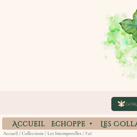
COM
Accueil
Echoppe
Les Coll
Accueil
/
Collections
/
Les Intemporelles
/ Faë