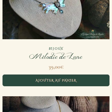
BIJOUX
Mélodie de Lune
39,00
€
AJOUTER AU PANIER