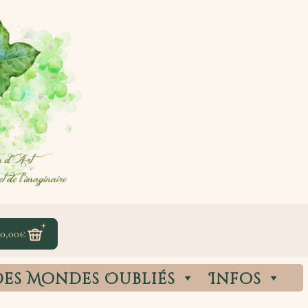
0,00
€
des Mondes Oubliés
Infos