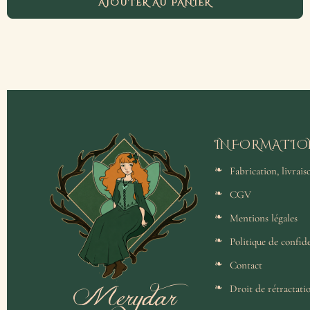
AJOUTER AU PANIER
INFORMATIO
Fabrication, livrai
CGV
Mentions légales
Politique de confide
Contact
Merydar
Droit de rétractati