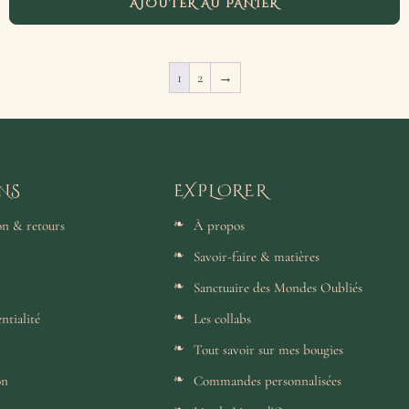
AJOUTER AU PANIER
1
2
→
NS
EXPLORER
son & retours
À propos
Savoir-faire & matières
Sanctuaire des Mondes Oubliés
ntialité
Les collabs
Tout savoir sur mes bougies
on
Commandes personnalisées