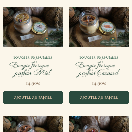
BOUGIES PARFUMÉES
BOUGIES PARFUMÉES
Bougie féerique –
Bougie féerique –
parfum Miel
parfum Caramel
14,90
€
14,90
€
AJOUTER AU PANIER
AJOUTER AU PANIER