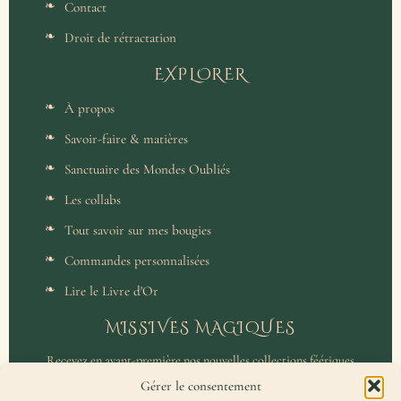
Contact
Droit de rétractation
EXPLORER
À propos
Savoir-faire & matières
Sanctuaire des Mondes Oubliés
Les collabs
Tout savoir sur mes bougies
Commandes personnalisées
Lire le Livre d'Or
MISSIVES MAGIQUES
Recevez en avant-première nos nouvelles collections féériques
et un accès privilégié aux coulisses de l'atelier.
Gérer le consentement