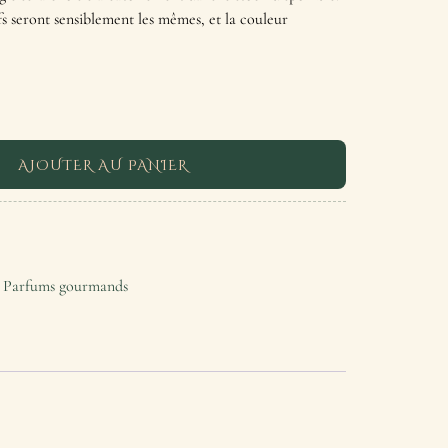
fs seront sensiblement les mêmes, et la couleur
AJOUTER AU PANIER
,
Parfums gourmands