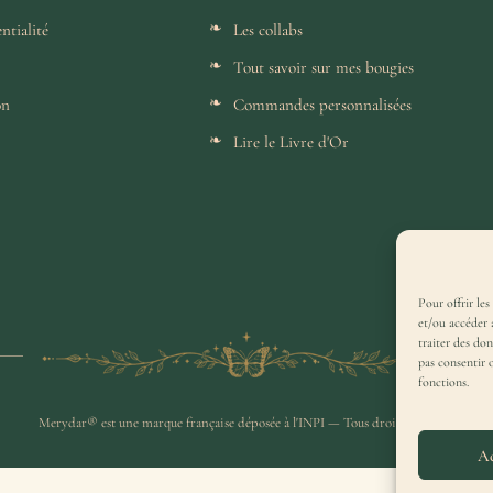
ntialité
Les collabs
Tout savoir sur mes bougies
on
Commandes personnalisées
Lire le Livre d'Or
Pour offrir les
et/ou accéder 
traiter des do
pas consentir 
fonctions.
Merydar® est une marque française déposée à l'INPI — Tous droits réservés.
Ac