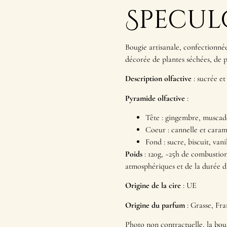
Specul
Bougie artisanale, confectionnée à
décorée de plantes séchées, de p
Description olfactive
: sucrée e
Pyramide olfactive
:
Tête : gingembre, muscad
Coeur : cannelle et caram
Fond : sucre, biscuit, vani
Poids
: 120g, ~25h de combustion
atmosphériques et de la durée d
Origine de la cire
: UE
Origine du parfum
: Grasse, Fr
Photo non contractuelle, la boug