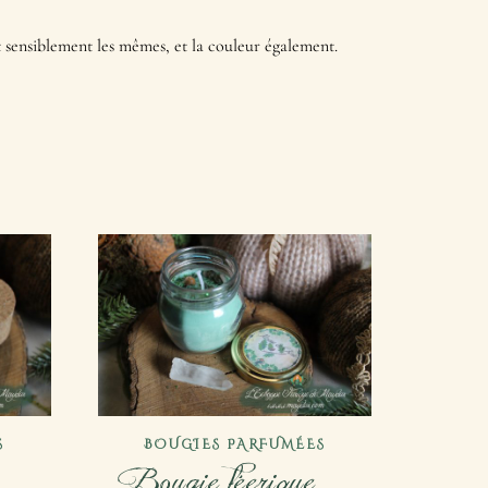
t sensiblement les mêmes, et la couleur également.
S
BOUGIES PARFUMÉES
 –
Bougie féerique –