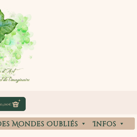
0,00
€
des Mondes Oubliés
Infos