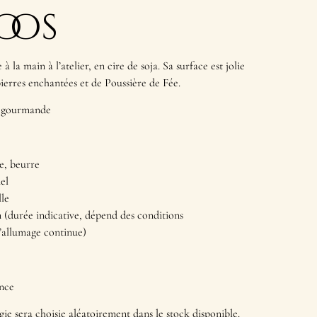
oos
 la main à l’atelier, en cire de soja. Sa surface est jolie
ierres enchantées et de Poussière de Fée.
t gourmande
e, beurre
el
lle
 (durée indicative, dépend des conditions
’allumage continue)
ance
ie sera choisie aléatoirement dans le stock disponible.