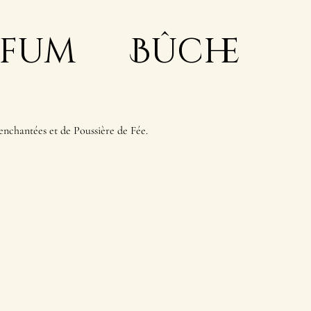
rfum Bûche
s enchantées et de Poussière de Fée.