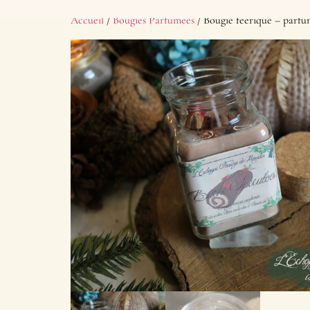
Accueil
/
Bougies Parfumées
/ Bougie féerique – parf