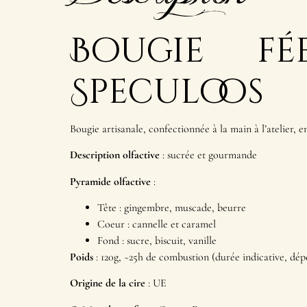
Bougie fé
Speculoos
Bougie artisanale, confectionnée à la main à l’atelier, e
Description olfactive
: sucrée et gourmande
Pyramide olfactive
:
Tête : gingembre, muscade, beurre
Coeur : cannelle et caramel
Fond : sucre, biscuit, vanille
Poids
: 120g, ~25h de combustion (durée indicative, dé
Origine de la cire
: UE