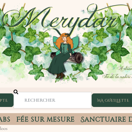
PTE
abs
Fée sur mesure
Sanctuaire 
loos