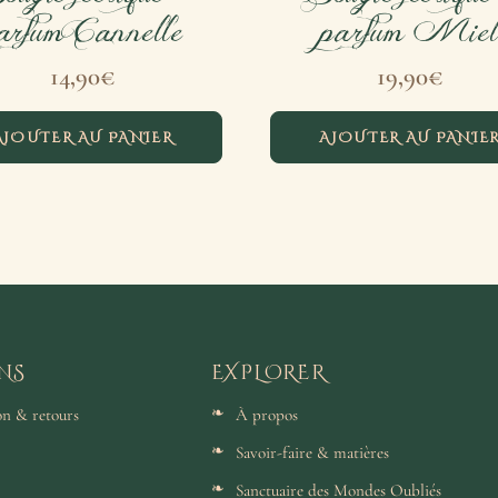
arfum Cannelle
parfum Mie
14,90
€
19,90
€
AJOUTER AU PANIER
AJOUTER AU PANIE
NS
EXPLORER
son & retours
À propos
Savoir-faire & matières
Sanctuaire des Mondes Oubliés