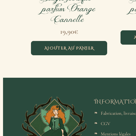
parfum Orange
p
Cannelle
19,90
€
AJOUTER AU PANIER
INFORMATIO
Fabrication, livrai
CGV
Mentions légales