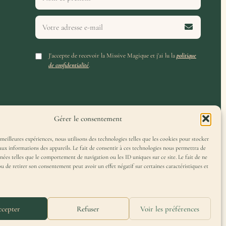
J'accepte de recevoir la Missive Magique et j'ai lu la
politique
de confidentialité
.
Gérer le consentement
 meilleures expériences, nous utilisons des technologies telles que les cookies pour stocker
aux informations des appareils. Le fait de consentir à ces technologies nous permettra de
nnées telles que le comportement de navigation ou les ID uniques sur ce site. Le fait de ne
ou de retirer son consentement peut avoir un effet négatif sur certaines caractéristiques et
cepter
Refuser
Voir les préférences