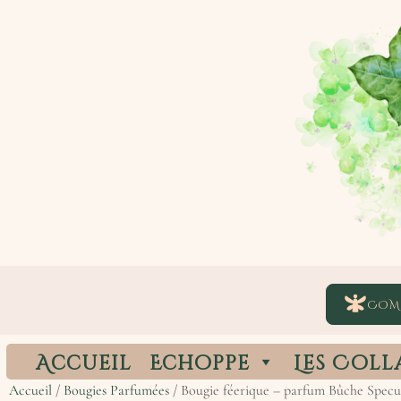
COM
Accueil
Echoppe
Les Coll
Accueil
/
Bougies Parfumées
/ Bougie féerique – parfum Bûche Specu