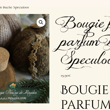
um Bûche Speculoos
Bougie f
parfum 
Speculo
19,90
€
Bougie
parf