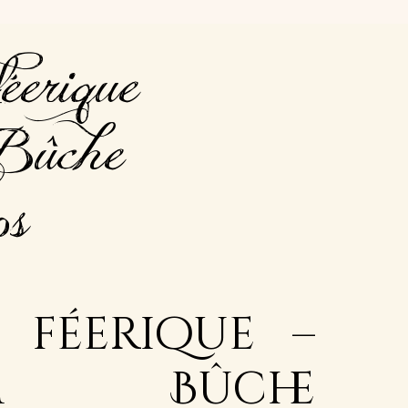
éerique –
Bûche
os
 féerique –
um Bûche