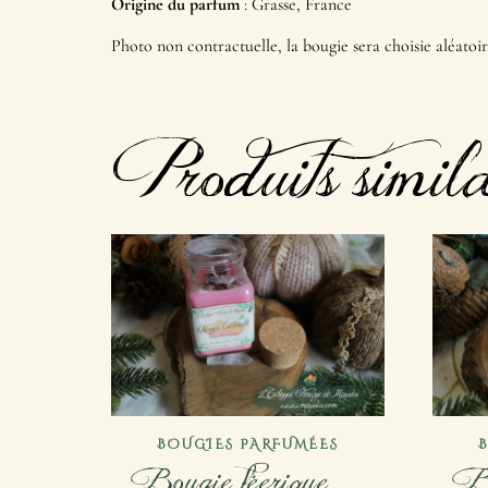
Origine du parfum
: Grasse, France
Photo non contractuelle, la bougie sera choisie aléatoi
Produits simila
BOUGIES PARFUMÉES
Bougie féerique –
Bo