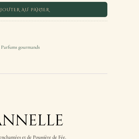
JOUTER AU PANIER
,
Parfums gourmands
annelle
s enchantées et de Poussière de Fée.