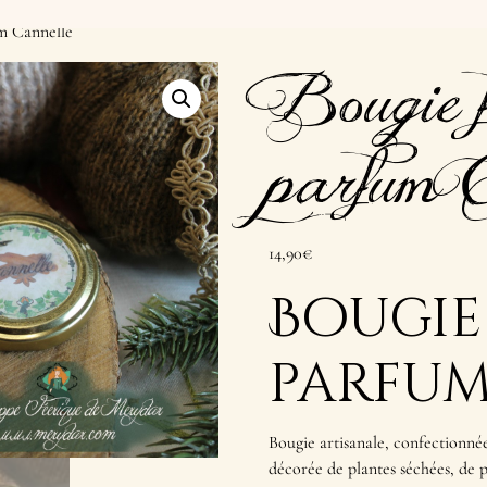
um Cannelle
Bougie f
parfum 
14,90
€
Bougie
parfum
Bougie artisanale, confectionnée à
décorée de plantes séchées, de p