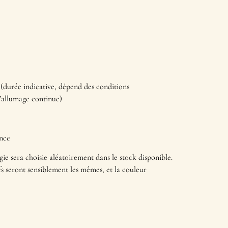
(durée indicative, dépend des conditions
’allumage continue)
ance
ie sera choisie aléatoirement dans le stock disponible.
fs seront sensiblement les mêmes, et la couleur