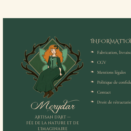
INFORMATIO
Fabrication, livrai
CGV
Mentions légales
Politique de confide
Contact
Merydar
Droit de rétractati
Artisan d'Art —
Fée de la nature et de
l'imaginaire