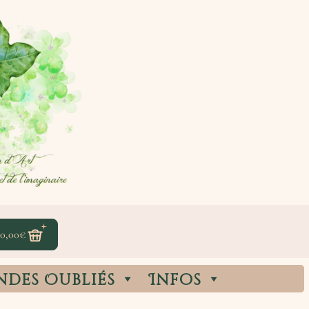
0,00
€
ndes Oubliés
Infos