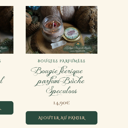
S
BOUGIES PARFUMÉES
 –
Bougie féerique –
l
parfum Bûche
Speculoos
14,90
€
R
AJOUTER AU PANIER