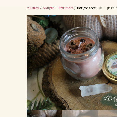
Accueil
/
Bougies Parfumées
/ Bougie féerique – parf