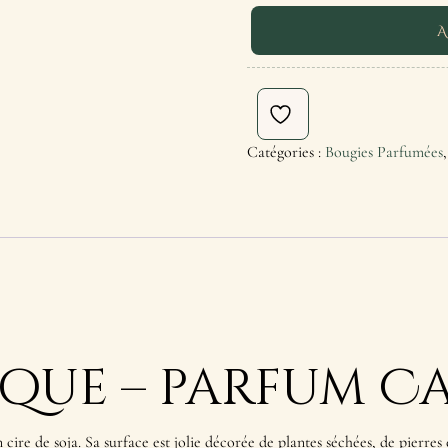
A
Catégories :
Bougies Parfumées
ique – parfum C
n cire de soja. Sa surface est jolie décorée de plantes séchées, de pierre