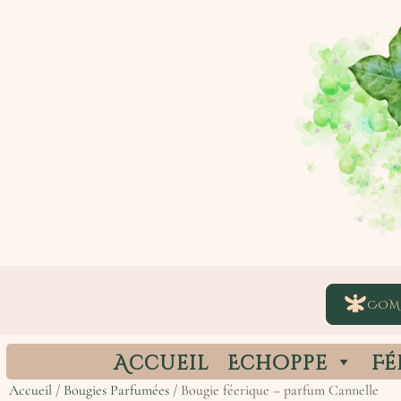
COM
Accueil
Echoppe
Fé
Accueil
/
Bougies Parfumées
/ Bougie féerique – parfum Cannelle