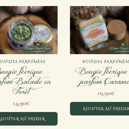
BOUGIES PARFUMÉES
BOUGIES PARFUMÉE
ugie féerique –
Bougie féerique
rfum Balade en
parfum Carame
Forêt
19,90
€
14,90
€
AJOUTER AU PANIE
AJOUTER AU PANIER