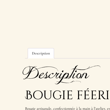
Description
Description
Bougie féer
Bougie artisanale, confectionnée à la main à l’atelier, e