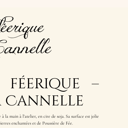
éerique –
Cannelle
 féerique –
 Cannelle
 la main à l’atelier, en cire de soja. Sa surface est jolie
ierres enchantées et de Poussière de Fée.