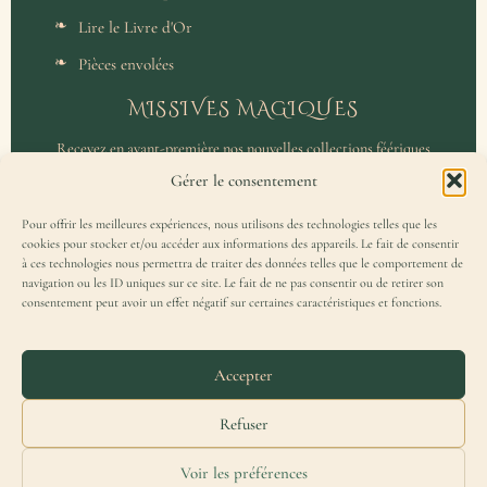
Lire le Livre d'Or
Pièces envolées
MISSIVES MAGIQUES
Recevez en avant-première nos nouvelles collections féériques
et un accès privilégié aux coulisses de l'atelier.
Gérer le consentement
Pour offrir les meilleures expériences, nous utilisons des technologies telles que les
cookies pour stocker et/ou accéder aux informations des appareils. Le fait de consentir
à ces technologies nous permettra de traiter des données telles que le comportement de
navigation ou les ID uniques sur ce site. Le fait de ne pas consentir ou de retirer son
consentement peut avoir un effet négatif sur certaines caractéristiques et fonctions.
J'accepte de recevoir la Missive Magique et j'ai lu la
politique de
confidentialité
.
Accepter
Refuser
Voir les préférences