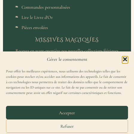
Commandes personnalisées
Lire le Livre d'Or
Pièces envolées
MISSIVES MAGIQUES
Recevez en avant-première nos nouvelles collections féériques
et un accès privilégié aux coulisses de l'atelier.
Gérer le consentement
Pour offrir les meilleures expériences, nous utilisons des technologies telles que les
cookies pour stocker et/ou accéder aux informations des appareils. Le fait de consentir
à ces technologies nous permettra de traiter des données telles que le comportement de
navigation ou les ID uniques sur ce site. Le fait de ne pas consentir ou de retirer son
consentement peut avoir un effet négatif sur certaines caractéristiques et fonctions.
J'accepte de recevoir la Missive Magique et j'ai lu la
politique de
confidentialité
.
Accepter
Refuser