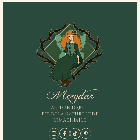
Merydar
Artisan d'Art —
Fée de la nature et de
l'imaginaire