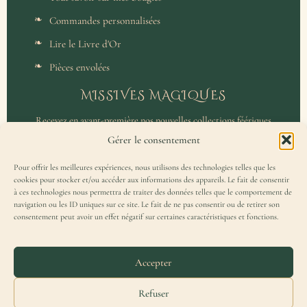
Commandes personnalisées
Lire le Livre d'Or
Pièces envolées
MISSIVES MAGIQUES
Recevez en avant-première nos nouvelles collections féériques
et un accès privilégié aux coulisses de l'atelier.
Gérer le consentement
Pour offrir les meilleures expériences, nous utilisons des technologies telles que les
cookies pour stocker et/ou accéder aux informations des appareils. Le fait de consentir
à ces technologies nous permettra de traiter des données telles que le comportement de
navigation ou les ID uniques sur ce site. Le fait de ne pas consentir ou de retirer son
consentement peut avoir un effet négatif sur certaines caractéristiques et fonctions.
J'accepte de recevoir la Missive Magique et j'ai lu la
politique de
confidentialité
.
Accepter
Refuser