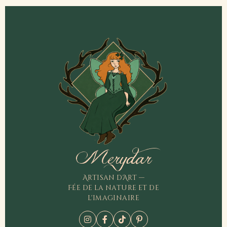
Merydar
Artisan d'Art —
Fée de la nature et de
l'imaginaire