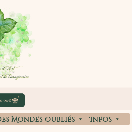
0,00
€
des Mondes Oubliés
Infos