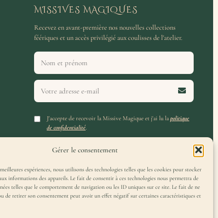
MISSIVES MAGIQUES
Recevez en avant-première nos nouvelles collections
féériques et un accès privilégié aux coulisses de l'atelier.
J'accepte de recevoir la Missive Magique et j'ai lu la
politique
de confidentialité
.
Gérer le consentement
 meilleures expériences, nous utilisons des technologies telles que les cookies pour stocker
aux informations des appareils. Le fait de consentir à ces technologies nous permettra de
nnées telles que le comportement de navigation ou les ID uniques sur ce site. Le fait de ne
ou de retirer son consentement peut avoir un effet négatif sur certaines caractéristiques et