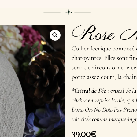
Rose Ne
Collier féerique composé 
chatoyantes. Elles sont f
serti de zircons orne le c
porte assez court, la chaî
*Cristal de Fée
: cristal de l
célèbre entreprise locale, sy
Dont-On-Ne-Doit-Pas-Prononc
soit citée comme marque-ingréd
39,00
€