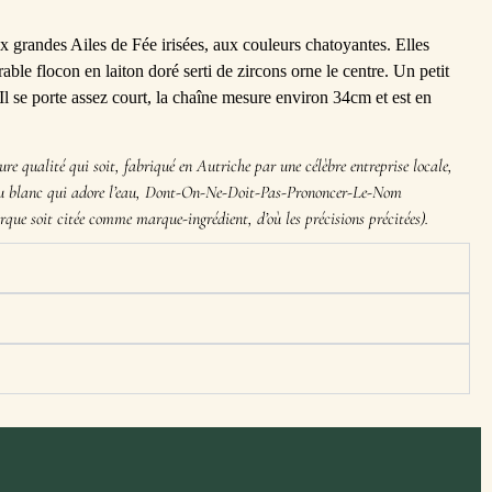
 grandes Ailes de Fée irisées, aux couleurs chatoyantes. Elles
ble flocon en laiton doré serti de zircons orne le centre. Un petit
Il se porte assez court, la chaîne mesure environ 34cm et est en
eure qualité qui soit, fabriqué en Autriche par une célèbre entreprise locale,
au blanc qui adore l’eau, Dont-On-Ne-Doit-Pas-Prononcer-Le-Nom
arque soit citée comme marque-ingrédient, d’où les précisions précitées).