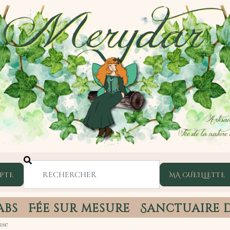
PTE
abs
Fée sur mesure
Sanctuaire 
use