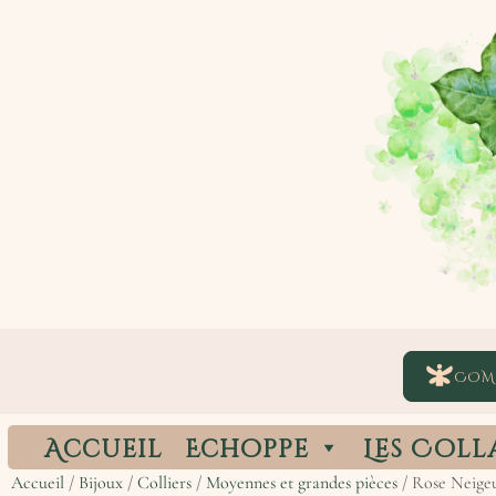
COM
Accueil
Echoppe
Les Coll
Accueil
/
Bijoux
/
Colliers
/
Moyennes et grandes pièces
/ Rose Neige