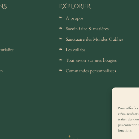
NS
EXPLORER
À propos
Savoir-faire & matières
Sanctuaire des Mondes Oubliés
ntialité
Les collabs
Tout savoir sur mes bougies
on
Commandes personnalisées
Pour offrir les
et/ou accéder 
traiter des do
pas consentir 
fonctions.