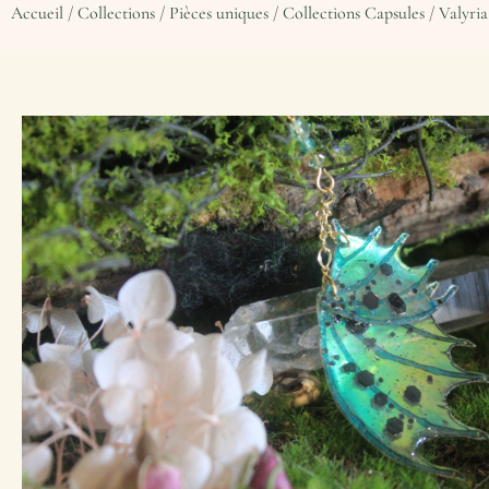
Accueil
/
Collections
/
Pièces uniques
/
Collections Capsules
/
Valyria