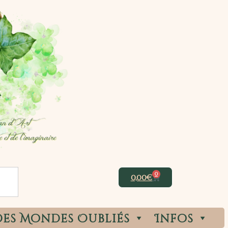
0
0,00
€
des Mondes Oubliés
Infos