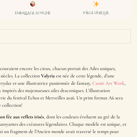
EMBALLAGE SOIGNÉ
PIÈCE UNIQUE
couraient encore les cieux, chacun portait des Ailes uniques,
 siècles. La collection
Valyria
est née de cette légende, d’une
rydar et une illustratrice passionnée de fantasy,
Cassie Art Work
,
 inspirés des majestueuses ailes draconiques. L’illustration
rie du festival Echos et Merveilles 2026. Un print format A6 sera
 collection!
n fée aux reflets irisés
, dont les couleurs évoluent au gré de la
chatoyantes des créatures légendaires. Chaque modèle est unique, et
i un fragment de l’Ancien monde avait traversé le temps pour