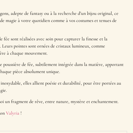
ons, adepte de fantasy ou à la recherche d’un bijou original, ce
de magie à votre quotidien comme à vos costumes et tenues de
de fée sont réalisées avec soin pour capturer la finesse et la
 Leurs pointes sont ornées de cristaux lumineux, comme
mière à chaque mouvement.
 poussière de fée, subtilement intégrée dans la matière, apportant
 chaque pièce absolument unique.
noxydable, elles allient poésie et durabilité, pour être portées au
gie.
soi un fragment de rêve, entre nature, mystère et enchantement.
tion
Valyria
!