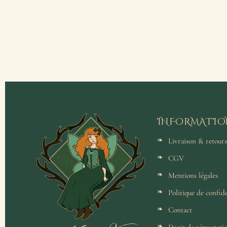
INFORMATIO
Livraison & retours
CGV
Mentions légales
Politique de confide
Contact
Droit de rétractati