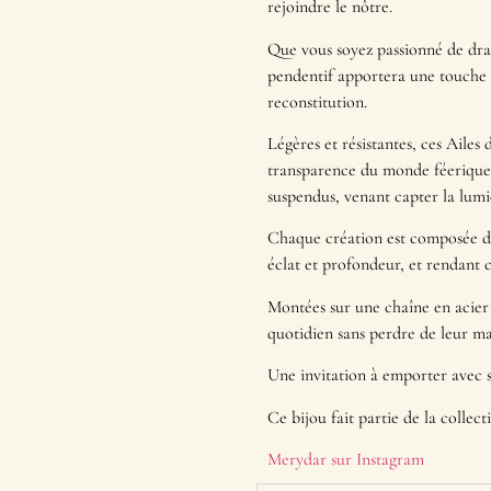
rejoindre le nôtre.
Que vous soyez passionné de drag
pendentif apportera une touche 
reconstitution.
Légères et résistantes, ces Ailes 
transparence du monde féerique.
suspendus, venant capter la lu
Chaque création est composée de
éclat et profondeur, et rendant
Montées sur une chaîne en acier i
quotidien sans perdre de leur ma
Une invitation à emporter avec 
Ce bijou fait partie de la collec
Merydar sur Instagram