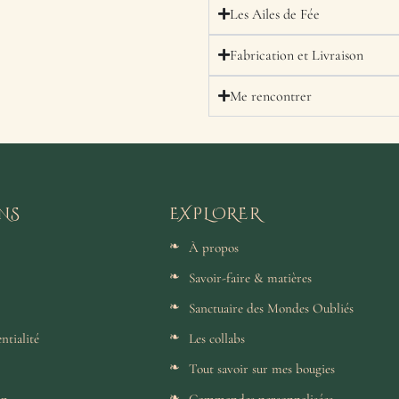
Les Ailes de Fée
Fabrication et Livraison
Me rencontrer
NS
EXPLORER
À propos
Savoir-faire & matières
Sanctuaire des Mondes Oubliés
ntialité
Les collabs
Tout savoir sur mes bougies
on
Commandes personnalisées