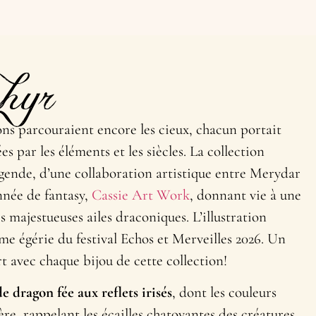
hyr
ons parcouraient encore les cieux, chacun portait
s par les éléments et les siècles. La collection
égende, d’une collaboration artistique entre Merydar
onnée de fantasy,
Cassie Art Work
, donnant vie à une
s majestueuses ailes draconiques. L’illustration
me égérie du festival Echos et Merveilles 2026. Un
t avec chaque bijou de cette collection!
e dragon fée
aux reflets irisés
, dont les couleurs
ère, rappelant les écailles chatoyantes des créatures