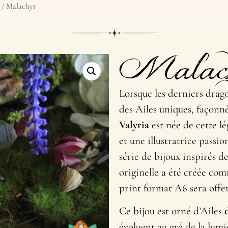
/ Malachyr
Malac
Lorsque les derniers drag
des Ailes uniques, façonnée
Valyria
est née de cette l
et une illustratrice passi
série de bijoux inspirés de
originelle a été créée com
print format A6 sera offer
Ce bijou est orné d’Ailes
d
évoluent au gré de la lumi