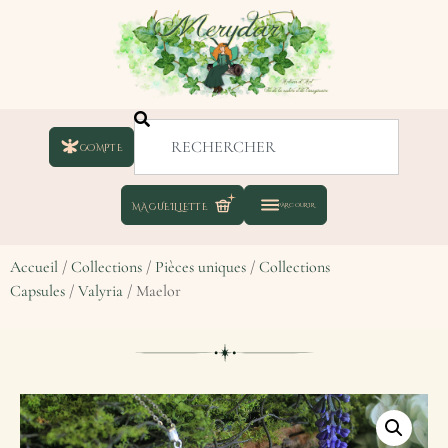
COMPTE
Accueil
/
Collections
/
Pièces uniques
/
Collections
Capsules
/
Valyria
/ Maelor