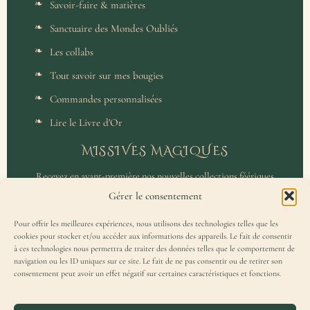
Savoir-faire & matières
Sanctuaire des Mondes Oubliés
Les collabs
Tout savoir sur mes bougies
Commandes personnalisées
Lire le Livre d'Or
MISSIVES MAGIQUES
Recevez en avant-première nos nouvelles collections féériques
et un accès privilégié aux coulisses de l'atelier.
Gérer le consentement
Pour offrir les meilleures expériences, nous utilisons des technologies telles que les
cookies pour stocker et/ou accéder aux informations des appareils. Le fait de consentir
à ces technologies nous permettra de traiter des données telles que le comportement de
navigation ou les ID uniques sur ce site. Le fait de ne pas consentir ou de retirer son
consentement peut avoir un effet négatif sur certaines caractéristiques et fonctions.
J'accepte de recevoir la Missive Magique et j'ai lu la
politique de