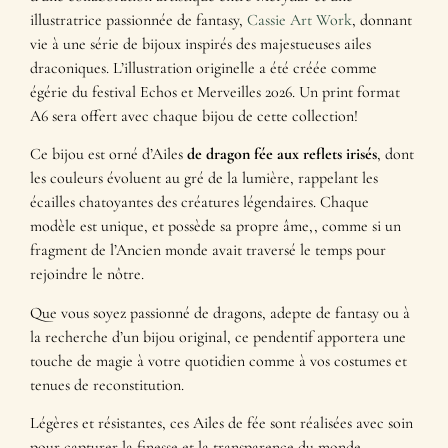
illustratrice passionnée de fantasy,
Cassie Art Work
, donnant
vie à une série de bijoux inspirés des majestueuses ailes
draconiques. L’illustration originelle a été créée comme
égérie du festival Echos et Merveilles 2026. Un print format
A6 sera offert avec chaque bijou de cette collection!
Ce bijou est orné d’Ailes
de dragon fée aux reflets irisés
, dont
les couleurs évoluent au gré de la lumière, rappelant les
écailles chatoyantes des créatures légendaires. Chaque
modèle est unique, et possède sa propre âme,, comme si un
fragment de l’Ancien monde avait traversé le temps pour
rejoindre le nôtre.
Que vous soyez passionné de dragons, adepte de fantasy ou à
la recherche d’un bijou original, ce pendentif apportera une
touche de magie à votre quotidien comme à vos costumes et
tenues de reconstitution.
Légères et résistantes, ces Ailes de fée sont réalisées avec soin
pour capturer la finesse et la transparence du monde