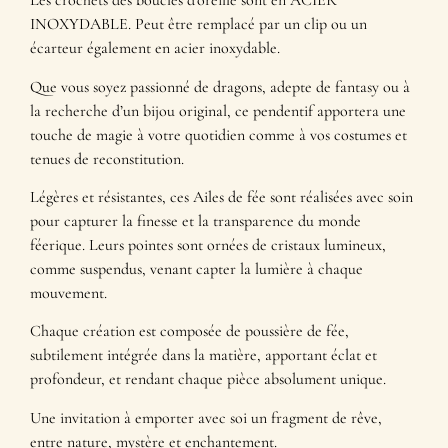
Les crochets des boucles d’oreille sont en ACIER
INOXYDABLE. Peut être remplacé par un clip ou un
écarteur également en acier inoxydable.
Que vous soyez passionné de dragons, adepte de fantasy ou à
la recherche d’un bijou original, ce pendentif apportera une
touche de magie à votre quotidien comme à vos costumes et
tenues de reconstitution.
Légères et résistantes, ces Ailes de fée sont réalisées avec soin
pour capturer la finesse et la transparence du monde
féerique. Leurs pointes sont ornées de cristaux lumineux,
comme suspendus, venant capter la lumière à chaque
mouvement.
Chaque création est composée de poussière de fée,
subtilement intégrée dans la matière, apportant éclat et
profondeur, et rendant chaque pièce absolument unique.
Une invitation à emporter avec soi un fragment de rêve,
entre nature, mystère et enchantement.