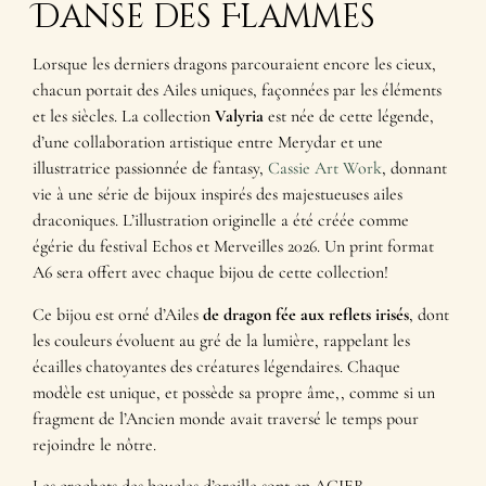
Danse des Flammes
Lorsque les derniers dragons parcouraient encore les cieux,
chacun portait des Ailes uniques, façonnées par les éléments
et les siècles. La collection
Valyria
est née de cette légende,
d’une collaboration artistique entre Merydar et une
illustratrice passionnée de fantasy,
Cassie Art Work
, donnant
vie à une série de bijoux inspirés des majestueuses ailes
draconiques. L’illustration originelle a été créée comme
égérie du festival Echos et Merveilles 2026. Un print format
A6 sera offert avec chaque bijou de cette collection!
Ce bijou est orné d’Ailes
de dragon fée aux reflets irisés
, dont
les couleurs évoluent au gré de la lumière, rappelant les
écailles chatoyantes des créatures légendaires. Chaque
modèle est unique, et possède sa propre âme,, comme si un
fragment de l’Ancien monde avait traversé le temps pour
rejoindre le nôtre.