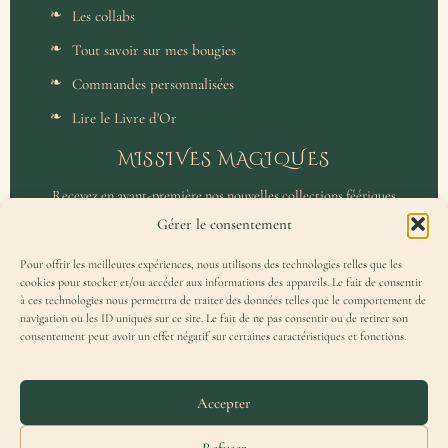
Les collabs
Tout savoir sur mes bougies
Commandes personnalisées
Lire le Livre d'Or
MISSIVES MAGIQUES
Recevez en avant-première nos nouvelles collections féériques
et un accès privilégié aux coulisses de l'atelier.
Gérer le consentement
Pour offrir les meilleures expériences, nous utilisons des technologies telles que les
cookies pour stocker et/ou accéder aux informations des appareils. Le fait de consentir
à ces technologies nous permettra de traiter des données telles que le comportement de
navigation ou les ID uniques sur ce site. Le fait de ne pas consentir ou de retirer son
consentement peut avoir un effet négatif sur certaines caractéristiques et fonctions.
J'accepte de recevoir la Missive Magique et j'ai lu la
politique de
confidentialité
.
Accepter
Refuser