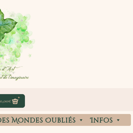
0,00
€
des Mondes Oubliés
Infos