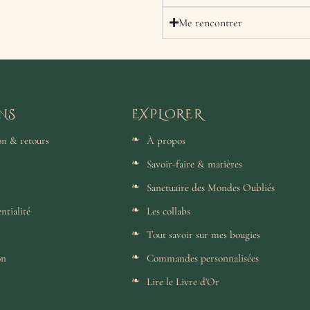
Me rencontrer
NS
EXPLORER
son & retours
À propos
Savoir-faire & matières
Sanctuaire des Mondes Oubliés
ntialité
Les collabs
Tout savoir sur mes bougies
on
Commandes personnalisées
Lire le Livre d'Or