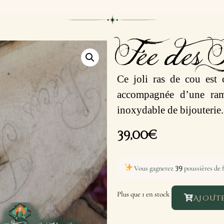
Fée des F
Ce joli ras de cou est 
accompagnée d’une ramu
inoxydable de bijouterie.
39,00
€
39
Vous gagnerez
poussières de f
Plus que 1 en stock
AJOUTE