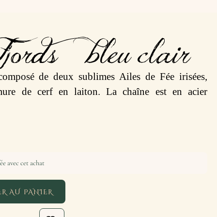
jords – bleu clair
composé de deux sublimes Ailes de Fée irisées,
re de cerf en laiton. La chaîne est en acier
ée avec cet achat
R AU PANIER