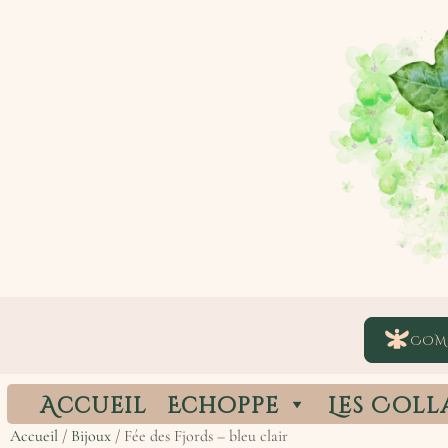
COM
Accueil
Echoppe
Les Coll
Accueil
/
Bijoux
/ Fée des Fjords – bleu clair