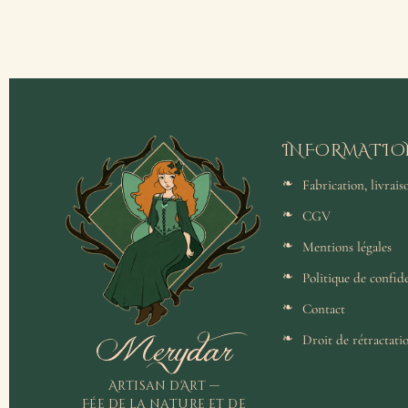
INFORMATIO
Fabrication, livrai
CGV
Mentions légales
Politique de confide
Contact
Merydar
Droit de rétractati
Artisan d'Art —
Fée de la nature et de