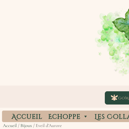
COM
Accueil
Echoppe
Les Coll
Accueil
/
Bijoux
/ Eveil d’Aurore