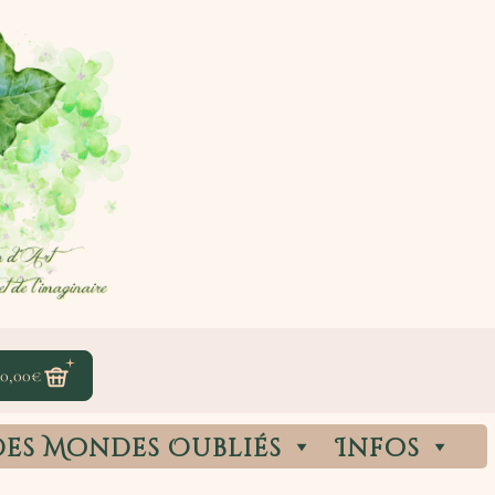
0,00
€
des Mondes Oubliés
Infos