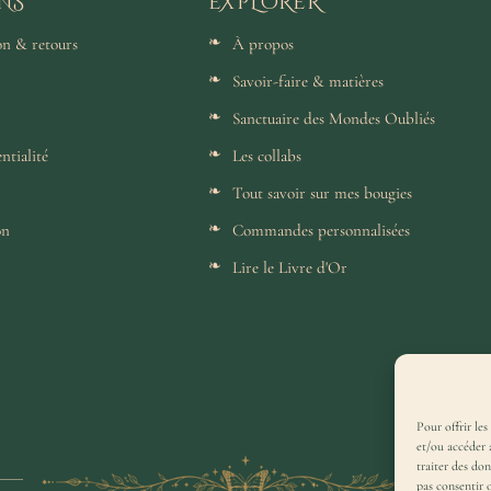
NS
EXPLORER
son & retours
À propos
Savoir-faire & matières
Sanctuaire des Mondes Oubliés
ntialité
Les collabs
Tout savoir sur mes bougies
on
Commandes personnalisées
Lire le Livre d'Or
Pour offrir les
et/ou accéder 
traiter des do
pas consentir 