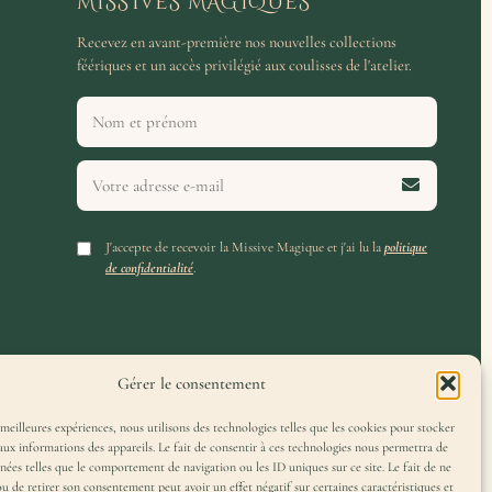
MISSIVES MAGIQUES
Recevez en avant-première nos nouvelles collections
féériques et un accès privilégié aux coulisses de l'atelier.
J'accepte de recevoir la Missive Magique et j'ai lu la
politique
de confidentialité
.
Gérer le consentement
 meilleures expériences, nous utilisons des technologies telles que les cookies pour stocker
aux informations des appareils. Le fait de consentir à ces technologies nous permettra de
nnées telles que le comportement de navigation ou les ID uniques sur ce site. Le fait de ne
ou de retirer son consentement peut avoir un effet négatif sur certaines caractéristiques et