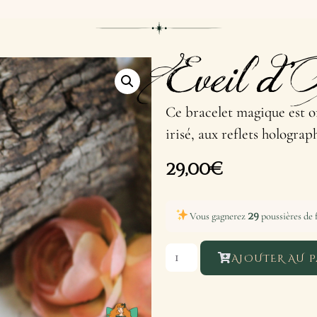
Eveil d’
Ce bracelet magique est or
irisé, aux reflets holograp
29,00
€
29
Vous gagnerez
poussières de f
AJOUTER AU P