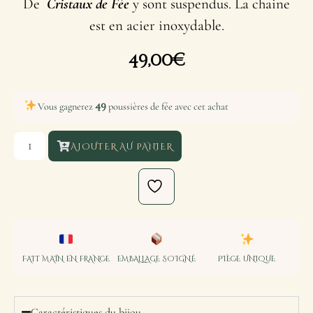
De
Cristaux de Fée
y sont suspendus. La chaine
est en acier inoxydable.
49,00
€
49
Vous gagnerez
poussières de fée avec cet achat
AJOUTER AU PANIER
FAIT MAIN EN FRANCE
EMBALLAGE SOIGNÉ
PIÈCE UNIQUE
Caractéristiques du bijou