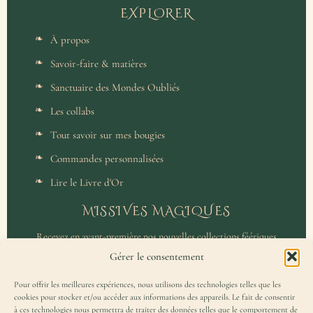
EXPLORER
À propos
Savoir-faire & matières
Sanctuaire des Mondes Oubliés
Les collabs
Tout savoir sur mes bougies
Commandes personnalisées
Lire le Livre d'Or
MISSIVES MAGIQUES
Recevez en avant-première nos nouvelles collections féériques
et un accès privilégié aux coulisses de l'atelier.
Gérer le consentement
Pour offrir les meilleures expériences, nous utilisons des technologies telles que les
cookies pour stocker et/ou accéder aux informations des appareils. Le fait de consentir
à ces technologies nous permettra de traiter des données telles que le comportement de