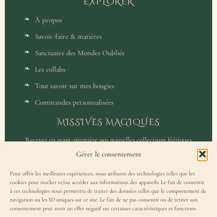
EXPLORER
À propos
Savoir-faire & matières
Sanctuaire des Mondes Oubliés
Les collabs
Tout savoir sur mes bougies
Commandes personnalisées
MISSIVES MAGIQUES
Recevez en avant-première nos nouvelles collections féériques
et un accès privilégié aux coulisses de l'atelier.
Gérer le consentement
Pour offrir les meilleures expériences, nous utilisons des technologies telles que les
cookies pour stocker et/ou accéder aux informations des appareils. Le fait de consentir
à ces technologies nous permettra de traiter des données telles que le comportement de
navigation ou les ID uniques sur ce site. Le fait de ne pas consentir ou de retirer son
consentement peut avoir un effet négatif sur certaines caractéristiques et fonctions.