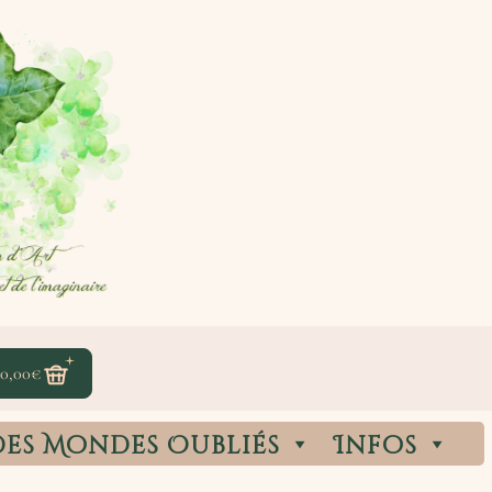
0,00
€
des Mondes Oubliés
Infos