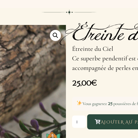
Étreinte 
Étreinte du Ciel
Ce superbe pendentif est 
accompagnée de perles en 
25,00
€
25
Vous gagnerez
poussières de f
AJOUTER AU P