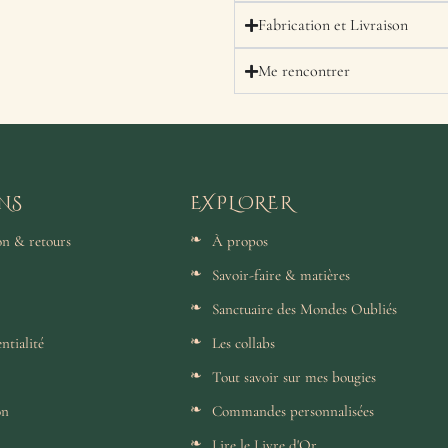
Fabrication et Livraison
Me rencontrer
NS
EXPLORER
son & retours
À propos
Savoir-faire & matières
Sanctuaire des Mondes Oubliés
ntialité
Les collabs
Tout savoir sur mes bougies
on
Commandes personnalisées
Lire le Livre d'Or