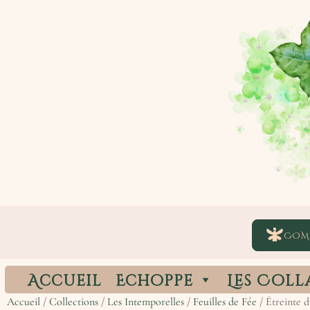
COM
Accueil
Echoppe
Les Coll
Accueil
/
Collections
/
Les Intemporelles
/
Feuilles de Fée
/ Étreinte d