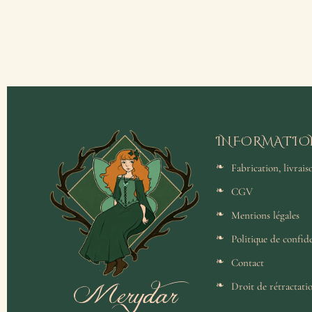
INFORMATIO
Fabrication, livrai
CGV
Mentions légales
Politique de confide
Contact
Merydar
Droit de rétractati