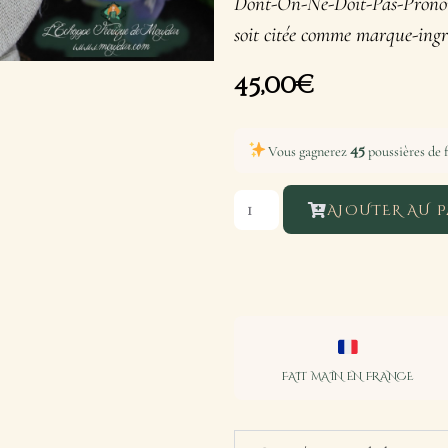
Dont-On-Ne-Doit-Pas-Prononc
soit citée comme marque-ingréd
45,00
€
45
Vous gagnerez
poussières de f
AJOUTER AU P
FAIT MAIN EN FRANCE