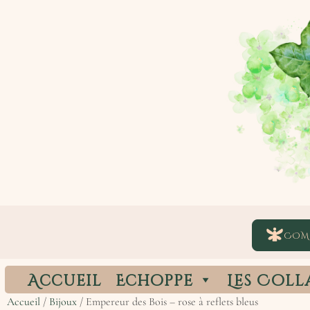
COM
Accueil
Echoppe
Les Coll
Accueil
/
Bijoux
/ Empereur des Bois – rose à reflets bleus