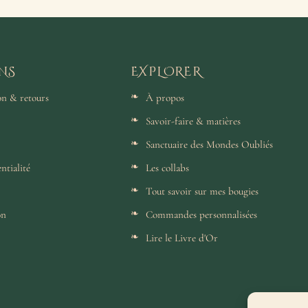
NS
EXPLORER
son & retours
À propos
Savoir-faire & matières
Sanctuaire des Mondes Oubliés
ntialité
Les collabs
Tout savoir sur mes bougies
on
Commandes personnalisées
Lire le Livre d'Or