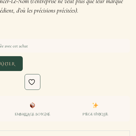
er-Le-Nom (l’entreprise ne veut plus que leur marque
ient, d’où les précisions précitées).
ée avec cet achat
ANIER
EMBALLAGE SOIGNÉ
PIÈCE UNIQUE