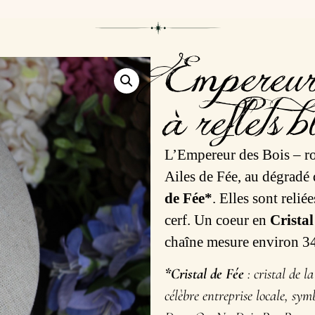
Empereur
à reflets b
L’Empereur des Bois – ros
Ailes de Fée, au dégradé 
de Fée*
. Elles sont relié
cerf. Un coeur en
Cristal
chaîne mesure environ 3
*Cristal de Fée
: cristal de l
célèbre entreprise locale, sy