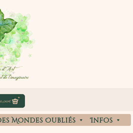
0,00
€
des Mondes Oubliés
Infos