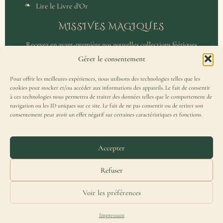
Lire le Livre d'Or
MISSIVES MAGIQUES
Recevez en avant-première nos nouvelles collections féériques
et un accès privilégié aux coulisses de l'atelier.
Gérer le consentement
Pour offrir les meilleures expériences, nous utilisons des technologies telles que les
cookies pour stocker et/ou accéder aux informations des appareils. Le fait de consentir
à ces technologies nous permettra de traiter des données telles que le comportement de
navigation ou les ID uniques sur ce site. Le fait de ne pas consentir ou de retirer son
consentement peut avoir un effet négatif sur certaines caractéristiques et fonctions.
J'accepte de recevoir la Missive Magique et j'ai lu la
politique de
confidentialité
.
Accepter
Refuser
Voir les préférences
Merydar® est une marque française déposée à l'INPI — Tous droits réservés.
Impressum