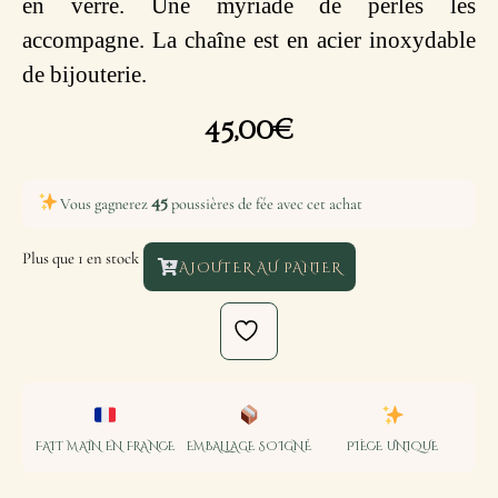
en verre. Une myriade de perles les
accompagne. La chaîne est en acier inoxydable
de bijouterie.
45,00
€
45
Vous gagnerez
poussières de fée avec cet achat
Plus que 1 en stock
AJOUTER AU PANIER
FAIT MAIN EN FRANCE
EMBALLAGE SOIGNÉ
PIÈCE UNIQUE