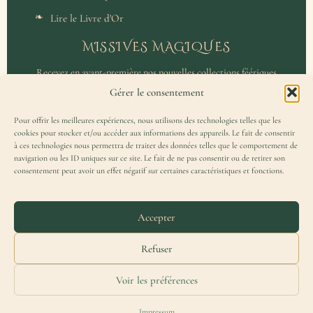
Lire le Livre d'Or
MISSIVES MAGIQUES
Recevez en avant-première nos nouvelles collections féériques
et un accès privilégié aux coulisses de l'atelier.
Gérer le consentement
Pour offrir les meilleures expériences, nous utilisons des technologies telles que les
cookies pour stocker et/ou accéder aux informations des appareils. Le fait de consentir
à ces technologies nous permettra de traiter des données telles que le comportement de
navigation ou les ID uniques sur ce site. Le fait de ne pas consentir ou de retirer son
consentement peut avoir un effet négatif sur certaines caractéristiques et fonctions.
J'accepte de recevoir la Missive Magique et j'ai lu la
politique de
confidentialité
.
Accepter
Refuser
Voir les préférences
Merydar® est une marque française déposée à l'INPI — Tous droits réservés.
Impressum