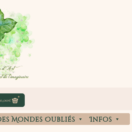
0,00
€
des Mondes Oubliés
Infos