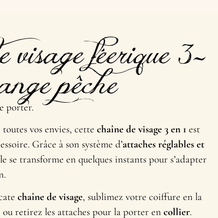
 visage féerique 3-
range pêche
e porter.
toutes vos envies, cette
chaîne de visage 3 en 1
est
essoire. Grâce à son système d’
attaches réglables et
elle se transforme en quelques instants pour s’adapter
n.
icate
chaîne de visage
, sublimez votre coiffure en la
, ou retirez les attaches pour la porter en
collier
.