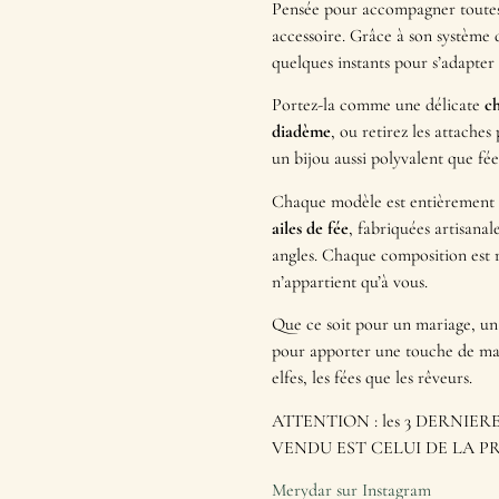
Pensée pour accompagner toutes
accessoire. Grâce à son système 
quelques instants pour s’adapter à
Portez-la comme une délicate
ch
diadème
, ou retirez les attache
un bijou aussi polyvalent que fée
Chaque modèle est entièrement
ailes de fée
, fabriquées artisanal
angles. Chaque composition est 
n’appartient qu’à vous.
Que ce soit pour un mariage, un
pour apporter une touche de mag
elfes, les fées que les rêveurs.
ATTENTION : les 3 DERNIE
VENDU EST CELUI DE LA P
Merydar sur Instagram