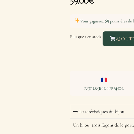
59,00
€
59
Vous gagnerez
poussières de f
Plus que 1 en stock
AJOUTE
FAIT MAIN EN FRANCE
Caractéristiques du bijou
Un bijou, trois façons de le porte