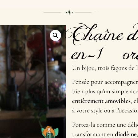
Chaîne de
en-1 – o
Un bijou, trois façons de l
Pensée pour accompagner 
bien plus qu’un simple acc
entièrement amovibles
, 
à votre style ou à l’occasio
Portez-la comme une dél
transformant en
diadème