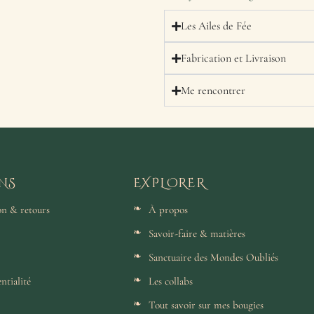
Les Ailes de Fée
Fabrication et Livraison
Me rencontrer
NS
EXPLORER
son & retours
À propos
Savoir-faire & matières
Sanctuaire des Mondes Oubliés
ntialité
Les collabs
Tout savoir sur mes bougies