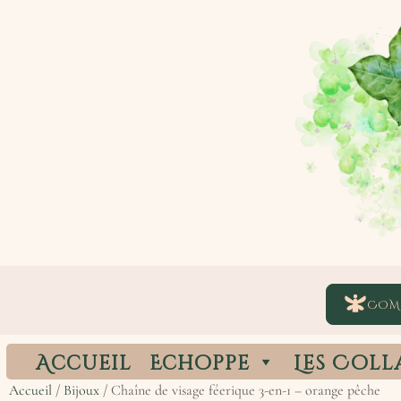
COM
Accueil
Echoppe
Les Coll
Accueil
/
Bijoux
/ Chaîne de visage féerique 3-en-1 – orange pêche