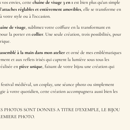
 vos envies, cette
chaîne de visage 3 en 1
est bien plus qu’un simple
d’
attaches réglables et entièrement amovibles
, elle se transforme en
 votre style ou à l’occasion.
aîne de visage
, sublimez votre coiffure en la transformant en
s pour la porter en
collier
. Une seule création, trois possibilités, pour
rique.
assemblé à la main dans mon atelier
et orné de mes emblématiques
ement et aux reflets irisés qui captent la lumière sous tous les
réalisée en
pièce unique
, faisant de votre bijou une création qui
 festival médiéval, un cosplay, une séance photo ou simplement
ie à votre quotidien, cette création accompagnera aussi bien les
RES PHOTOS SONT DONNES A TITRE D’EXEMPLE, LE BIJOU
REMIERE PHOTO.