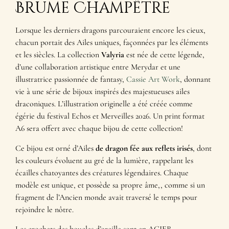
Brume Champêtre
Lorsque les derniers dragons parcouraient encore les cieux,
chacun portait des Ailes uniques, façonnées par les éléments
et les siècles. La collection
Valyria
est née de cette légende,
d’une collaboration artistique entre Merydar et une
illustratrice passionnée de fantasy,
Cassie Art Work
, donnant
vie à une série de bijoux inspirés des majestueuses ailes
draconiques. L’illustration originelle a été créée comme
égérie du festival Echos et Merveilles 2026. Un print format
A6 sera offert avec chaque bijou de cette collection!
Ce bijou est orné d’Ailes
de dragon fée aux reflets irisés
, dont
les couleurs évoluent au gré de la lumière, rappelant les
écailles chatoyantes des créatures légendaires. Chaque
modèle est unique, et possède sa propre âme,, comme si un
fragment de l’Ancien monde avait traversé le temps pour
rejoindre le nôtre.