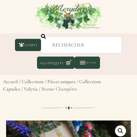
COMPTE
Accueil
/
Collections
/
Pièces uniques
/
Collections
Capsules
/
Valyria
/ Brume Champêtre