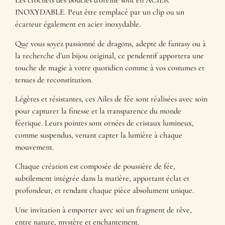
Les crochets des boucles d’oreille sont en ACIER
INOXYDABLE. Peut être remplacé par un clip ou un
écarteur également en acier inoxydable.
Que vous soyez passionné de dragons, adepte de fantasy ou à
la recherche d’un bijou original, ce pendentif apportera une
touche de magie à votre quotidien comme à vos costumes et
tenues de reconstitution.
Légères et résistantes, ces Ailes de fée sont réalisées avec soin
pour capturer la finesse et la transparence du monde
féerique. Leurs pointes sont ornées de cristaux lumineux,
comme suspendus, venant capter la lumière à chaque
mouvement.
Chaque création est composée de poussière de fée,
subtilement intégrée dans la matière, apportant éclat et
profondeur, et rendant chaque pièce absolument unique.
Une invitation à emporter avec soi un fragment de rêve,
entre nature, mystère et enchantement.