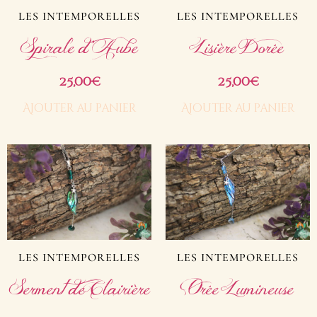
LES INTEMPORELLES
LES INTEMPORELLES
Spirale d’Aube
Lisière Dorée
25,00
25,00
€
€
Ajouter au panier
Ajouter au panier
LES INTEMPORELLES
LES INTEMPORELLES
Serment de Clairière
Orée Lumineuse