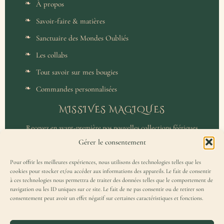
À propos
Savoir-faire & matières
Sanctuaire des Mondes Oubliés
Les collabs
Tout savoir sur mes bougies
Commandes personnalisées
MISSIVES MAGIQUES
Recevez en avant-première nos nouvelles collections féériques
et un accès privilégié aux coulisses de l'atelier.
Gérer le consentement
Pour offrir les meilleures expériences, nous utilisons des technologies telles que les
cookies pour stocker et/ou accéder aux informations des appareils. Le fait de consentir
à ces technologies nous permettra de traiter des données telles que le comportement de
navigation ou les ID uniques sur ce site. Le fait de ne pas consentir ou de retirer son
consentement peut avoir un effet négatif sur certaines caractéristiques et fonctions.
J'accepte de recevoir la Missive Magique et j'ai lu la
politique de