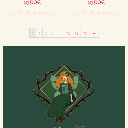
25,00
25,00
€
€
Ajouter au panier
Ajouter au panier
1
2
3
4
…
23
24
25
→