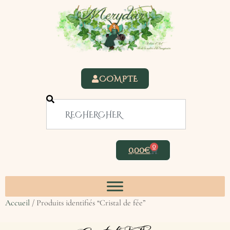
COMPTE
0
0,00
€
Accueil
/ Produits identifiés “Cristal de fée”