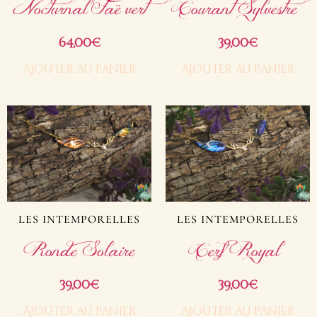
Nocturnal Faë vert
Courant Sylvestre
64,00
39,00
€
€
Ajouter au panier
Ajouter au panier
LES INTEMPORELLES
LES INTEMPORELLES
Ronde Solaire
Cerf Royal
39,00
39,00
€
€
Ajouter au panier
Ajouter au panier