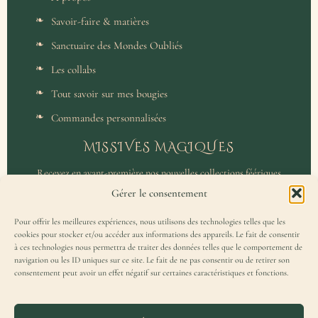
Savoir-faire & matières
Sanctuaire des Mondes Oubliés
Les collabs
Tout savoir sur mes bougies
Commandes personnalisées
MISSIVES MAGIQUES
Recevez en avant-première nos nouvelles collections féériques
et un accès privilégié aux coulisses de l'atelier.
Gérer le consentement
Pour offrir les meilleures expériences, nous utilisons des technologies telles que les
cookies pour stocker et/ou accéder aux informations des appareils. Le fait de consentir
à ces technologies nous permettra de traiter des données telles que le comportement de
navigation ou les ID uniques sur ce site. Le fait de ne pas consentir ou de retirer son
consentement peut avoir un effet négatif sur certaines caractéristiques et fonctions.
J'accepte de recevoir la Missive Magique et j'ai lu la
politique de