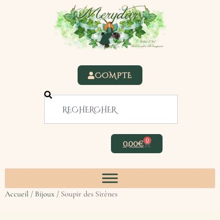
COMPTE
0
0,00
€
Accueil
/
Bijoux
/ Soupir des Sirènes