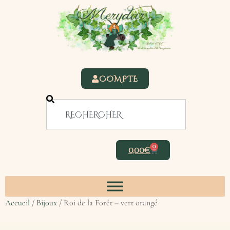
COMPTE
0
0,00
€
Accueil
/
Bijoux
/ Roi de la Forêt – vert orangé