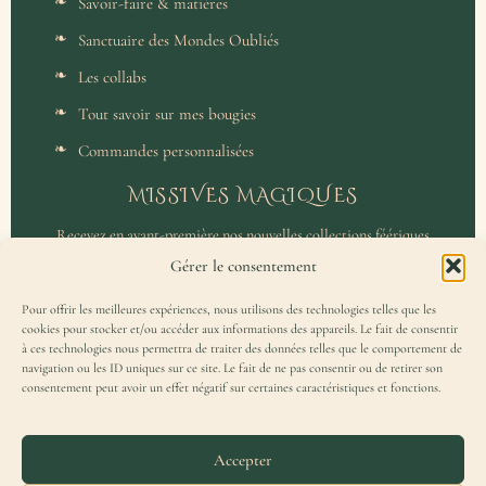
Savoir-faire & matières
Sanctuaire des Mondes Oubliés
Les collabs
Tout savoir sur mes bougies
Commandes personnalisées
MISSIVES MAGIQUES
Recevez en avant-première nos nouvelles collections féériques
et un accès privilégié aux coulisses de l'atelier.
Gérer le consentement
Pour offrir les meilleures expériences, nous utilisons des technologies telles que les
cookies pour stocker et/ou accéder aux informations des appareils. Le fait de consentir
à ces technologies nous permettra de traiter des données telles que le comportement de
navigation ou les ID uniques sur ce site. Le fait de ne pas consentir ou de retirer son
consentement peut avoir un effet négatif sur certaines caractéristiques et fonctions.
J'accepte de recevoir la Missive Magique et j'ai lu la
politique de
confidentialité
.
Accepter