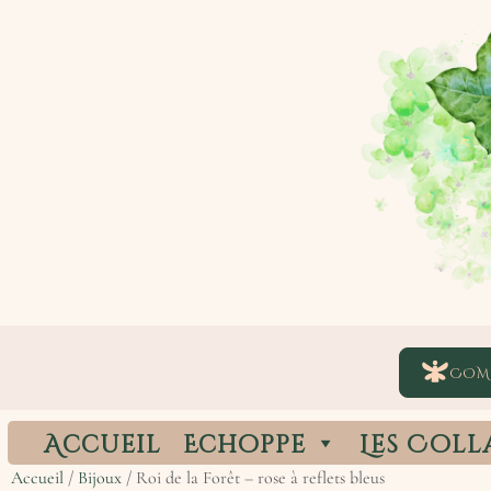
COM
Accueil
Echoppe
Les Coll
Accueil
/
Bijoux
/ Roi de la Forêt – rose à reflets bleus