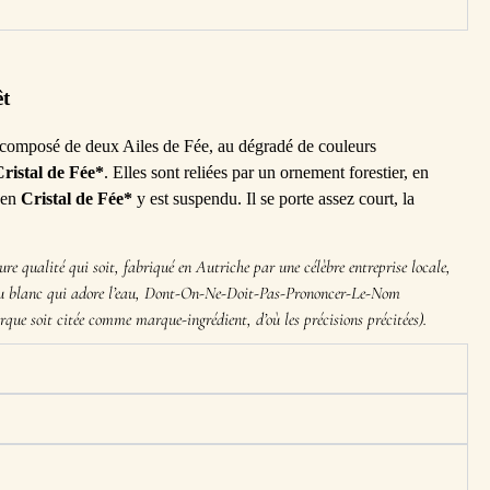
êt
r composé de deux Ailes de Fée, au dégradé de couleurs
ristal de Fée*
. Elles sont reliées par un ornement forestier, en
 en
Cristal de Fée*
y est suspendu. Il se porte assez court, la
eure qualité qui soit, fabriqué en Autriche par une célèbre entreprise locale,
au blanc qui adore l’eau, Dont-On-Ne-Doit-Pas-Prononcer-Le-Nom
arque soit citée comme marque-ingrédient, d’où les précisions précitées).