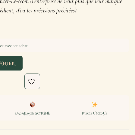
er-Le-Nom (l’entreprise ne veut plus que leur marque
ient, d’où les précisions précitées).
ée avec cet achat
ANIER
EMBALLAGE SOIGNÉ
PIÈCE UNIQUE