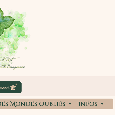
0,00
€
des Mondes Oubliés
Infos