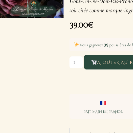
Dont-On-Ne-Doit-Pas-Prononc
soit citée comme marque-ingréd
39,00
€
39
Vous gagnerez
poussières de f
AJOUTER AU P
FAIT MAIN EN FRANCE