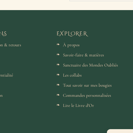
NS
EXPLORER
son & retours
À propos
Savoir-faire & matières
Sanctuaire des Mondes Oubliés
ntialité
Les collabs
Tout savoir sur mes bougies
on
Commandes personnalisées
Lire le Livre d'Or