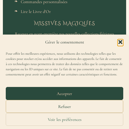
Commandes personnalisées
Lire le Livre d'Or
MISSIVES MAGIQUES
Recevez en avant-première nos nouvelles collections féériques
et un accès privilégié aux coulisses de l'atelier.
Gérer le consentement
Pour offrir les meilleures expériences, nous utilisons des technologies telles que les
cookies pour stocker et/ou accéder aux informations des appareils. Le fait de consentir
à ces technologies nous permettra de traiter des données telles que le comportement de
navigation ou les ID uniques sur ce site. Le fait de ne pas consentir ou de retirer son
consentement peut avoir un effet négatif sur certaines caractéristiques et fonctions.
J'accepte de recevoir la Missive Magique et j'ai lu la
politique de
confidentialité
.
Accepter
Refuser
Voir les préférences
Merydar® est une marque française déposée à l'INPI — Tous droits réservés.