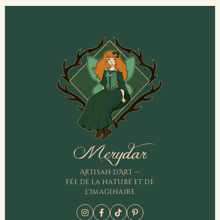
Merydar
Artisan d'Art —
Fée de la nature et de
l'imaginaire