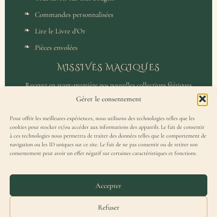
Commandes personnalisées
Lire le Livre d'Or
Pièces envolées
MISSIVES MAGIQUES
Recevez en avant-première nos nouvelles collections féériques
et un accès privilégié aux coulisses de l'atelier.
Gérer le consentement
Pour offrir les meilleures expériences, nous utilisons des technologies telles que les
cookies pour stocker et/ou accéder aux informations des appareils. Le fait de consentir
à ces technologies nous permettra de traiter des données telles que le comportement de
navigation ou les ID uniques sur ce site. Le fait de ne pas consentir ou de retirer son
consentement peut avoir un effet négatif sur certaines caractéristiques et fonctions.
J'accepte de recevoir la Missive Magique et j'ai lu la
politique de
confidentialité
.
Accepter
Refuser