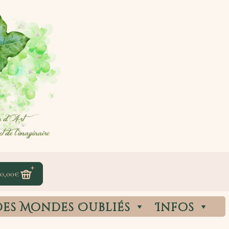
0,00
€
des Mondes Oubliés
Infos