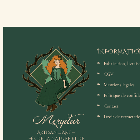
INFORMATIO
Fabrication, livrai
CGV
Mentions légales
Politique de confide
Contact
Merydar
Droit de rétractati
Artisan d'Art —
Fée de la nature et de