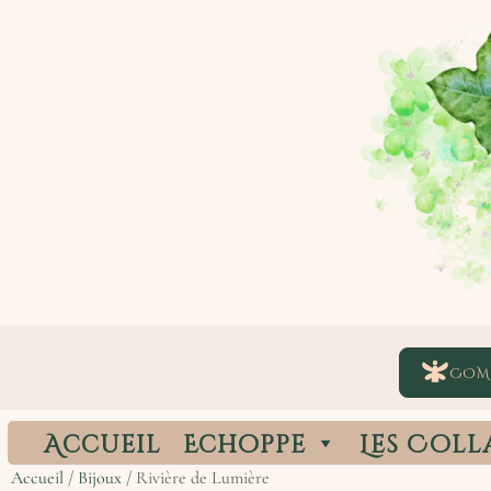
COM
Accueil
Echoppe
Les Coll
Accueil
/
Bijoux
/ Rivière de Lumière