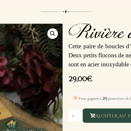
Rivière 
Cette paire de boucles d’
Deux petits flocons de ne
sont en acier inoxydable 
29,00
€
29
Vous gagnerez
poussières de f
AJOUTER AU P