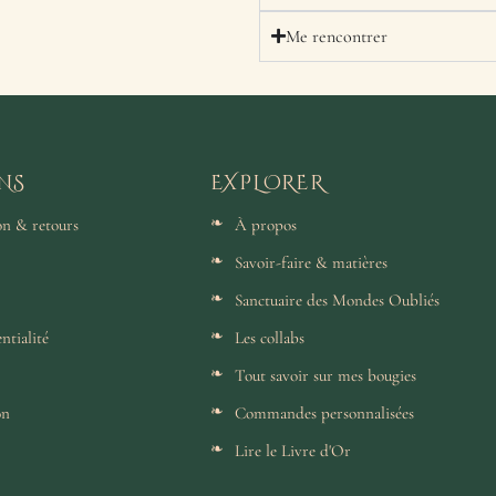
Me rencontrer
NS
EXPLORER
son & retours
À propos
Savoir-faire & matières
Sanctuaire des Mondes Oubliés
ntialité
Les collabs
Tout savoir sur mes bougies
on
Commandes personnalisées
Lire le Livre d'Or