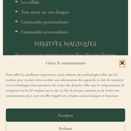
Les collabs
Tout savoir sur mes bougies
Commandes personnalisées
Commandes personnalisées
MISSIVES MAGIQUES
Recevez en avant-première nos nouvelles collections féériques
et un accès privilégié aux coulisses de l'atelier.
Gérer le consentement
Pour offrir les meilleures expériences, nous utilisons des technologies telles que les
cookies pour stocker et/ou accéder aux informations des appareils. Le fait de consentir
à ces technologies nous permettra de traiter des données telles que le comportement de
navigation ou les ID uniques sur ce site. Le fait de ne pas consentir ou de retirer son
consentement peut avoir un effet négatif sur certaines caractéristiques et fonctions.
J'accepte de recevoir la Missive Magique et j'ai lu la
politique de
confidentialité
.
Accepter
Refuser