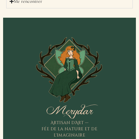
Me rencontrer
Merydar
Artisan d'Art —
Fée de la nature et de
l'imaginaire