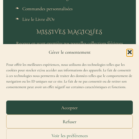
Commandes personnalisées
Lire le Livre d'Or
MISSIVES MAGIQUES
Recevez en avant-première nos nouvelles collections féériques
et un accès privilégié aux coulisses de l'atelier.
Gérer le consentement
Pour offrir les meilleures expériences, nous utilisons des technologies telles que les
cookies pour stocker et/ou accéder aux informations des appareils. Le fait de consentir
à ces technologies nous permettra de traiter des données telles que le comportement de
navigation ou les ID uniques sur ce site. Le fait de ne pas consentir ou de retirer son
consentement peut avoir un effet négatif sur certaines caractéristiques et fonctions.
J'accepte de recevoir la Missive Magique et j'ai lu la
politique de
confidentialité
.
Accepter
Refuser
Voir les préférences