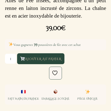
Ailes de Fée irisées, accompagnée d’un petit
renne en laiton incrusté de zircons. La chaîne
est en acier inoxydable de bijouterie.
39,00
€
39
Vous gagnerez
poussières de fée avec cet achat
AJOUTER AU PANIER
FAIT MAIN EN FRANCE
EMBALLAGE SOIGNÉ
PIÈCE UNIQUE