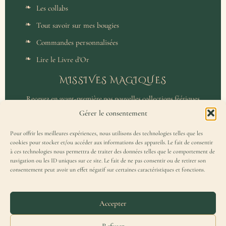
Les collabs
Tout savoir sur mes bougies
Commandes personnalisées
Lire le Livre d'Or
MISSIVES MAGIQUES
Recevez en avant-première nos nouvelles collections féériques
et un accès privilégié aux coulisses de l'atelier.
Gérer le consentement
Pour offrir les meilleures expériences, nous utilisons des technologies telles que les
cookies pour stocker et/ou accéder aux informations des appareils. Le fait de consentir
à ces technologies nous permettra de traiter des données telles que le comportement de
navigation ou les ID uniques sur ce site. Le fait de ne pas consentir ou de retirer son
consentement peut avoir un effet négatif sur certaines caractéristiques et fonctions.
J'accepte de recevoir la Missive Magique et j'ai lu la
politique de
confidentialité
.
Accepter
Refuser